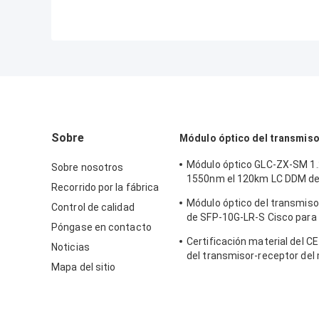
Sobre
Módulo óptico del transmis
Módulo óptico GLC-ZX-SM 1
Sobre nosotros
1550nm el 120km LC DDM de
Recorrido por la fábrica
transmisor-receptor de Cis
Módulo óptico del transmiso
Control de calidad
de SFP-10G-LR-S Cisco para 
Póngase en contacto
del cableado del centro de d
Certificación material del CE
empresa
Noticias
del transmisor-receptor del
Mapa del sitio
interfaz de la fibra óptica 
10G SFP+