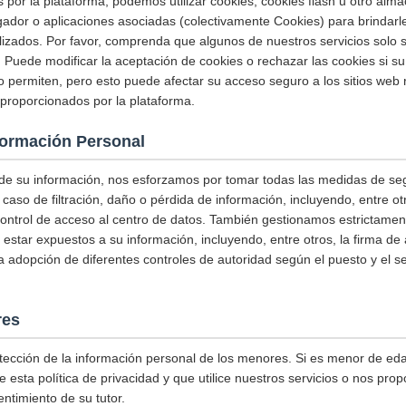
s por la plataforma, podemos utilizar cookies, cookies flash u otro alm
ador o aplicaciones asociadas (colectivamente Cookies) para brindarl
alizados. Por favor, comprenda que algunos de nuestros servicios solo
 Puede modificar la aceptación de cookies o rechazar las cookies si su
o permiten, pero esto puede afectar su acceso seguro a los sitios web 
s proporcionados por la plataforma.
formación Personal
 de su información, nos esforzamos por tomar todas las medidas de se
 caso de filtración, daño o pérdida de información, incluyendo, entre 
control de acceso al centro de datos. También gestionamos estrictame
estar expuestos a su información, incluyendo, entre otros, la firma de
 la adopción de diferentes controles de autoridad según el puesto y el 
res
tección de la información personal de los menores. Si es menor de eda
 esta política de privacidad y que utilice nuestros servicios o nos prop
ntimiento de su tutor.