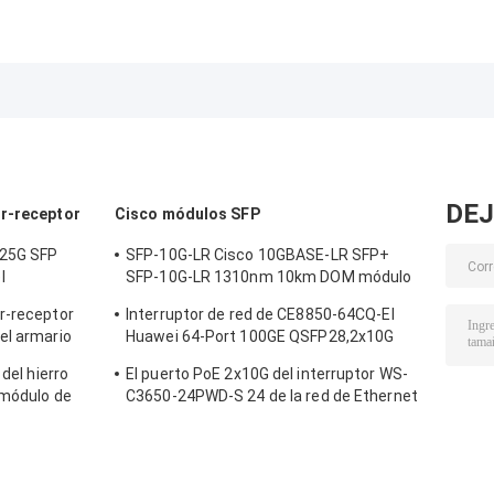
DEJ
or-receptor
Cisco módulos SFP
.25G SFP
SFP-10G-LR Cisco 10GBASE-LR SFP+
l
SFP-10G-LR 1310nm 10km DOM módulo
co
de transmisor óptico
r-receptor
Interruptor de red de CE8850-64CQ-EI
el armario
Huawei 64-Port 100GE QSFP28,2x10G
atos/de la
SFP+, sin la fan
 del hierro
El puerto PoE 2x10G del interruptor WS-
 módulo de
C3650-24PWD-S 24 de la red de Ethernet
de X2-10GB-ZR
Uplink licencias de w/5 AP