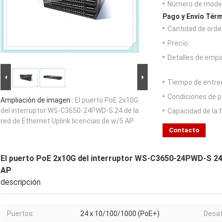
Número de model
Pago y Envío Térm
Cantidad de orde
Precio:
Detalles de emp
Tiempo de entre
Condiciones de p
Ampliación de imagen :
El puerto PoE 2x10G
del interruptor WS-C3650-24PWD-S 24 de la
Capacidad de la 
red de Ethernet Uplink licencias de w/5 AP
Contacto
El puerto PoE 2x10G del interruptor WS-C3650-24PWD-S 24 d
AP
descripción
Puertos:
24 x 10/100/1000 (PoE+)
Desat