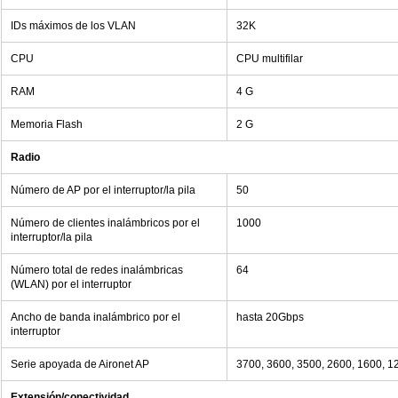
IDs máximos de los VLAN
32K
CPU
CPU multifilar
RAM
4 G
Memoria Flash
2 G
Radio
Número de AP por el interruptor/la pila
50
Número de clientes inalámbricos por el
1000
interruptor/la pila
Número total de redes inalámbricas
64
(WLAN) por el interruptor
Ancho de banda inalámbrico por el
hasta 20Gbps
interruptor
Serie apoyada de Aironet AP
3700, 3600, 3500, 2600, 1600, 1
Extensión/conectividad