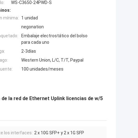
o:
WS-C3650-24PWD-S
inos:
n mínima:
1 unidad
negonation
aquetado:
Embalaje electrostático del bolso
para cada uno
ga:
2-3días
ago:
Western Union, L/C, T/T, Paypal
fuente:
100 unidades/meses
e la red de Ethernet Uplink licencias de w/5
e los interfaces:
2 x 10G SFP+ y 2 x 1G SFP