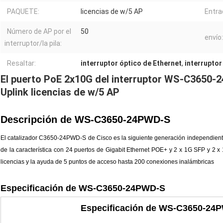
PAQUETE:
licencias de w/5 AP
Entra
Número de AP por el
50
envío:
interruptor/la pila:
Resaltar:
interruptor óptico de Ethernet
,
interruptor
El puerto PoE 2x10G del interruptor WS-C3650-2
Uplink licencias de w/5 AP
Descripción de
WS-C3650-24PWD-S
El catalizador C3650-24PWD-S de Cisco es la siguiente generación independiente co
de la característica con 24 puertos de Gigabit Ethernet POE+ y 2 x 1G SFP y 
licencias y la ayuda de 5 puntos de acceso hasta 200 conexiones inalámbricas
Especificación de
WS-C3650-24PWD-S
Especificación de WS-C3650-24