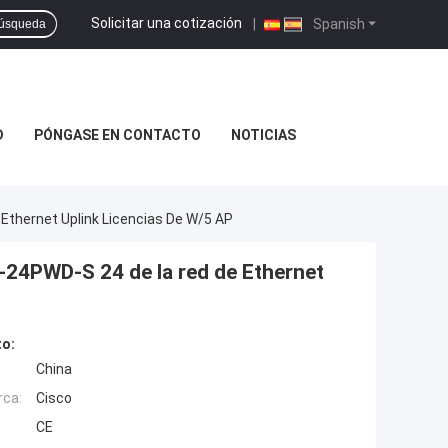
Solicitar una cotización
|
Spanish
úsqueda
D
PÓNGASE EN CONTACTO
NOTICIAS
Ethernet Uplink Licencias De W/5 AP
-24PWD-S 24 de la red de Ethernet
to:
China
rca:
Cisco
CE