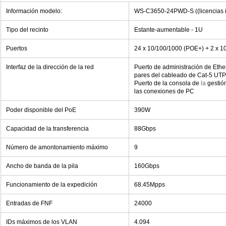
Información modelo:
WS-C3650-24PWD-S ((licencias i
Tipo del recinto
Estante-aumentable - 1U
Puertos
24 x 10/100/1000 (POE+) + 2 x 1
Interfaz de la dirección de la red
Puerto de administración de Ethe
pares del cableado de Cat-5 UTP
Puerto de la consola de
la
gestió
las conexiones de PC
Poder disponible del PoE
390W
Capacidad de la transferencia
88Gbps
Número de amontonamiento máximo
9
Ancho de banda de la pila
160Gbps
Funcionamiento de la expedición
68.45Mpps
Entradas de FNF
24000
IDs máximos de los VLAN
4.094