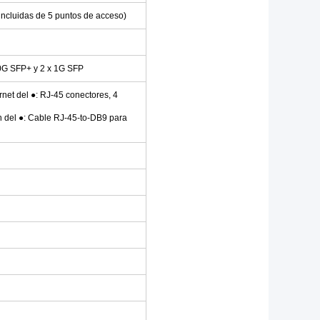
ncluidas de 5 puntos de acceso)
0G SFP+ y 2 x 1G SFP
rnet del
●
: RJ-45 conectores, 4
n del
●
: Cable RJ-45-to-DB9 para