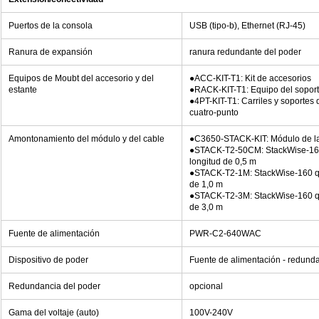
Puertos de la consola
USB (tipo-b), Ethernet (RJ-45)
Ranura de expansión
ranura redundante del poder
Equipos de Moubt del accesorio y del
●ACC-KIT-T1: Kit de accesorios
estante
●RACK-KIT-T1: Equipo del soport
●4PT-KIT-T1: Carriles y soportes 
cuatro-punto
Amontonamiento del módulo y del cable
●C3650-STACK-KIT: Módulo de la
●STACK-T2-50CM: StackWise-160 
longitud de 0,5 m
●STACK-T2-1M: StackWise-160 que
de 1,0 m
●STACK-T2-3M: StackWise-160 que
de 3,0 m
Fuente de alimentación
PWR-C2-640WAC
Dispositivo de poder
Fuente de alimentación - redund
Redundancia del poder
opcional
Gama del voltaje (auto)
100V-240V