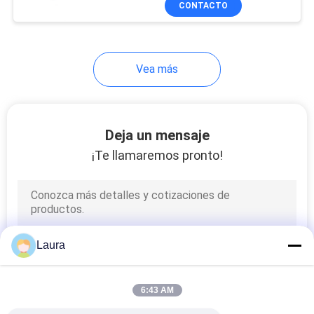
CONTACTO
187
Módulos del router
de Cisco
Vea más
Deja un mensaje
¡Te llamaremos pronto!
160
Fuente de
alimentación de
Cisco
Laura
6:43 AM
131