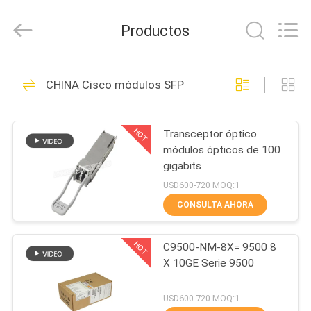
2026
LonRise
Equipment
Productos
Co.
Ltd..
All
Rights
EN
Reserved.
538
CHINA Cisco módulos SFP
CASA
Módulo óptico del
transmisor-receptor
HOT
Transceptor óptico
PRODUCTOS
módulos ópticos de 100
gigabits
LOS
USD600-720 MOQ:1
VÍDEOS
CONSULTA AHORA
235
transmisor-receptor
HOT
C9500-NM-8X= 9500 8
SOBRE
X 10GE Serie 9500
NOSOTROS
óptico del sfp
USD600-720 MOQ:1