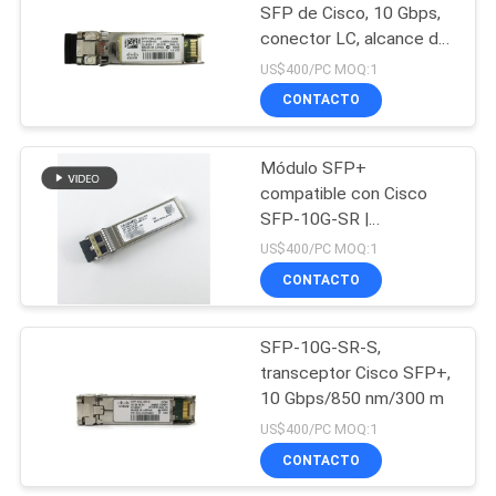
SFP de Cisco, 10 Gbps,
conector LC, alcance de
1097
220 m
US$400/PC MOQ:1
Interruptores de red
CONTACTO
de Huawei
Módulo SFP+
compatible con Cisco
SFP-10G-SR |
Transceptor MMF
US$400/PC MOQ:1
10GBASE-SR de 850 nm
CONTACTO
103
Puntos finales de la
SFP-10G-SR-S,
transceptor Cisco SFP+,
videoconferencia
10 Gbps/850 nm/300 m
US$400/PC MOQ:1
CONTACTO