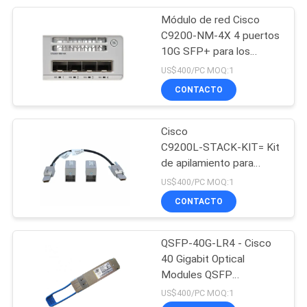
Módulo de red Cisco
69
C9200-NM-4X 4 puertos
Teléfono de Cisco
10G SFP+ para los
switches Catalyst 9200
US$400/PC MOQ:1
IP
CONTACTO
Cisco
C9200L‑STACK‑KIT= Kit
de apilamiento para
189
conmutadores Catalyst
US$400/PC MOQ:1
9200L
CONTACTO
OSN de Huawei
QSFP-40G-LR4 - Cisco
40 Gigabit Optical
Modules QSFP
40GBASE-LR4 OTN
US$400/PC MOQ:1
Transceiver LC 10KM