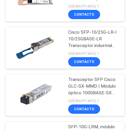
MMF LC 100m
US$400/PC MOQ:1
CONTACTO
CASOS
302
DE
Módulo de Huawei
Cisco SFP-10/25G-LR-I
TRABAJO
10/25GBASE-LR
SFP
Transceptor industrial
SFP28, 1310nm, 10km,
MAPA
US$400/PC MOQ:1
LC, DOM
CONTACTO
DEL
SITIO
Transceptor SFP Cisco
1582
GLC-SX-MMD | Módulo
Interruptor de
POLÍTICA
óptico 1000BASE-SX
850nm MMF LC
US$400/PC MOQ:1
DE
Ethernet de Cisco
CONTACTO
PRIVACIDAD
SFP-10G-LRM, módulo