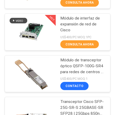
RECORRIDO
CONSULTA AHORA
POR
HOT
Módulo de interfaz de
LA
273
expansión de red de
FÁBRICA
Cisco
Cisco módulos SFP
US$400/PC MOQ:1PC
CONTROL
CONSULTA AHORA
DE
Módulo de transceptor
CALIDAD
óptico QSFP-100G-SR4
para redes de centros de
757
datos de alta velocidad
PÓNGASE
US$400/PC MOQ:1
Control industrial
CONTACTO
EN
CONTACTO
del PLC
Transceptor Cisco SFP-
25G-SR-S 25GBASE-SR
NOTICIAS
SFP28 | 25Gbps 850nm