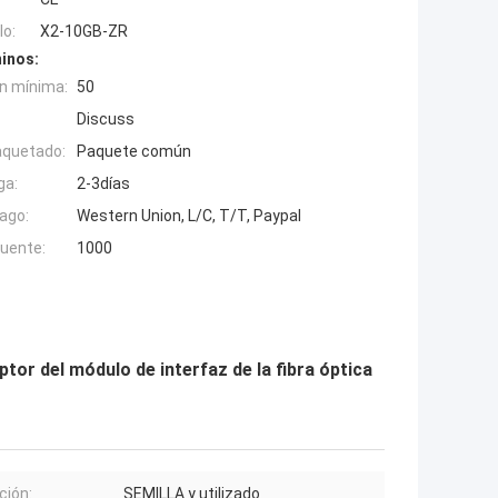
o:
X2-10GB-ZR
inos:
n mínima:
50
Discuss
aquetado:
Paquete común
ga:
2-3días
ago:
Western Union, L/C, T/T, Paypal
fuente:
1000
ptor del módulo de interfaz de la fibra óptica
ción:
SEMILLA y utilizado