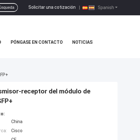
Solicitar una cotización
|
Spanish
úsqueda
D
PÓNGASE EN CONTACTO
NOTICIAS
SFP+
ansmisor-receptor del módulo de
 SFP+
to:
China
rca:
Cisco
CE