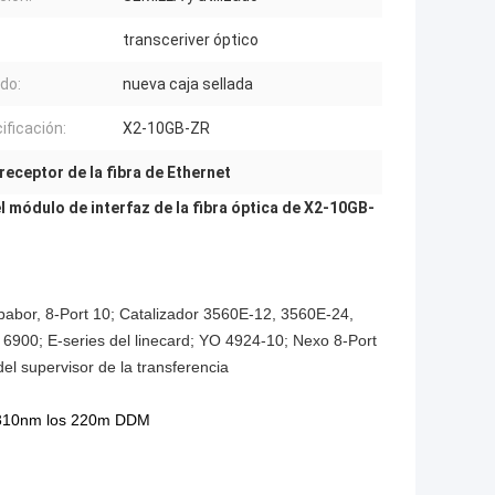
transceriver óptico
do:
nueva caja sellada
ificación:
X2-10GB-ZR
eceptor de la fibra de Ethernet
l módulo de interfaz de la fibra óptica de X2-10GB-
e babor, 8-Port 10; Catalizador 3560E-12, 3560E-24,
6900; E-series del linecard; YO 4924-10; Nexo 8-Port
del supervisor de la transferencia
 1310nm los 220m DDM