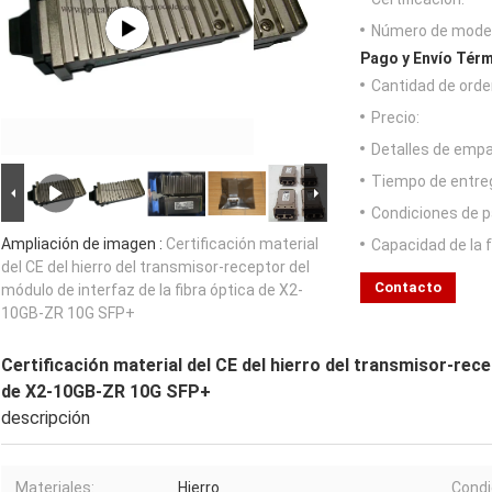
Número de model
Pago y Envío Térm
Cantidad de orde
Precio:
Detalles de emp
Tiempo de entre
Condiciones de p
Ampliación de imagen :
Certificación material
Capacidad de la 
del CE del hierro del transmisor-receptor del
Contacto
módulo de interfaz de la fibra óptica de X2-
10GB-ZR 10G SFP+
Certificación material del CE del hierro del transmisor-rece
de X2-10GB-ZR 10G SFP+
descripción
Materiales:
Hierro
Condi