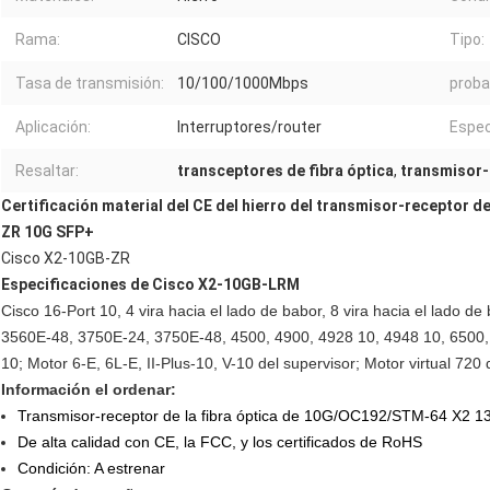
Rama:
CISCO
Tipo:
Tasa de transmisión:
10/100/1000Mbps
proba
Aplicación:
Interruptores/router
Espec
Resaltar:
transceptores de fibra óptica
,
transmisor-r
Certificación material del CE del hierro del transmisor-receptor de
ZR 10G SFP+
Cisco X2-10GB-ZR
Especificaciones de
Cisco
X2-10GB-LRM
Cisco 16-Port 10, 4 vira hacia el lado de babor, 8 vira hacia el lado d
3560E-48, 3750E-24, 3750E-48, 4500, 4900, 4928 10, 4948 10, 6500, 
10; Motor 6-E, 6L-E, II-Plus-10, V-10 del supervisor; Motor virtual 720 
Información el ordenar:
Transmisor-receptor de la fibra óptica de 10G/OC192/STM-64 X2
De alta calidad con CE, la FCC, y los certificados de RoHS
Condición: A estrenar