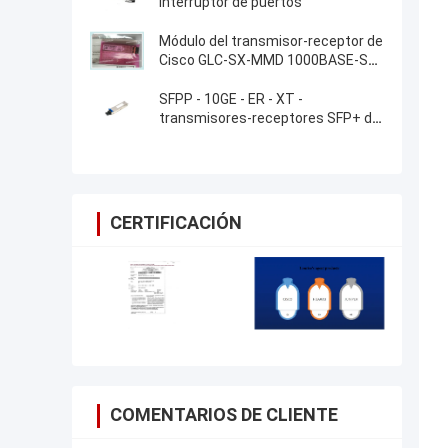
Interruptor de puertos
Módulo del transmisor-receptor de
Cisco GLC-SX-MMD 1000BASE-SX
SFP
SFPP - 10GE - ER - XT -
transmisores-receptores SFP+ del
router del enebro
CERTIFICACIÓN
COMENTARIOS DE CLIENTE