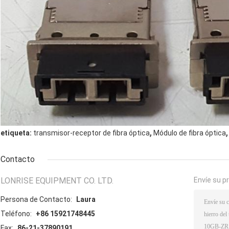
,
,
etiqueta:
transmisor-receptor de fibra óptica
Módulo de fibra óptica
Contacto
LONRISE EQUIPMENT CO. LTD.
Envíe su p
Persona de Contacto:
Laura
Teléfono:
+86 15921748445
Fax:
86-21-37890191