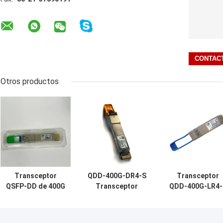
Otros productos
Transceptor
QDD-400G-DR4-S
Transceptor
QSFP-DD de 400G
Transceptor
QDD-400G-LR4-
QDD-400G-FR4-S,
QSFP-DD 400G,
400G QSFP-DD
400G-FR4, SMF
400G-DR4, SMF
400G-LR4, SMF
dúplex de 2 km
dúplex de 500 m
dúplex de 10 k