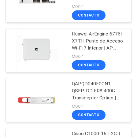
Gigabit de 24 puertos
MOQ:1
con 4 enlaces
CONTACTO
CASOS
ascendentes SFP
302
DE
Módulo de Huawei
Huawei AirEngine 6776I-
TRABAJO
X7TH Punto de Acceso
SFP
Wi-Fi 7 Interior | AP
Empresarial Inalámbrico
MAPA
MOQ:1
de Alta Densidad
CONTACTO
DEL
SITIO
QAPQD040F0CN1
1582
QSFP-DD ER8 400G
Interruptor de
POLÍTICA
Transceptor Óptico |
1310nm 40km SMF LC
MOQ:1
DE
Ethernet de Cisco
CONTACTO
PRIVACIDAD
Cisco C1000-16T-2G-L