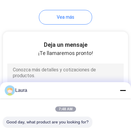
69
Vea más
Teléfono de Cisco
IP
Deja un mensaje
¡Te llamaremos pronto!
189
OSN de Huawei
Laura
7:48 AM
Good day, what product are you looking for?