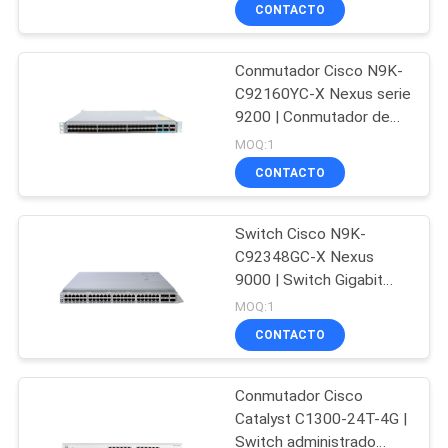
Content
RECORRIDO
CONTACTO
POR
Conmutador Cisco N9K-
LA
273
C92160YC-X Nexus serie
FÁBRICA
9200 | Conmutador de
Cisco módulos SFP
centro de datos 48x
MOQ:1
10/25G SFP28 y 12x
CONTROL
CONTACTO
40/100G QSFP28
DE
Switch Cisco N9K-
CALIDAD
C92348GC-X Nexus
9000 | Switch Gigabit
757
Ethernet de 48 puertos
PÓNGASE
MOQ:1
con soporte de enlace
Control industrial
CONTACTO
EN
ascendente de
10/25/40/100G
CONTACTO
del PLC
Conmutador Cisco
Catalyst C1300-24T-4G |
NOTICIAS
Switch administrado