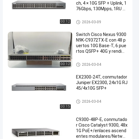
ch, 4 × 10G SFP + Uplink, 1
76Gbps, 130Mpps, 1RU ad
ministrado
Interruptor de Ethernet de Cisc
00:12
2026-03-09
o
Switch Cisco Nexus 9300
N9K-C9372TX-E con 48 p
uertos 10G Base-T, 6 pue
rtos QSFP+ 40G y rendimi
ento de 1.44Tbps
Interruptor de Ethernet de Cisc
00:12
2026-03-04
o
EX2300-24T, conmutador
Juniper EX2300, 24x1G RJ
45/4x10G SFP+
Interruptor de Ethernet de Cisc
2026-03-04
o
00:15
C9300-48P-E, conmutado
r Cisco Catalyst 9300, 48x
1G PoE+/enlaces ascend
entes modulares/Networ