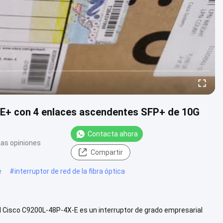
oE+ con 4 enlaces ascendentes SFP+ de 10G
Contacta ahora
Las opiniones
Compartir
e
#
interruptor de red de la fibra óptica
 Cisco C9200L-48P-4X-E es un interruptor de grado empresarial
mpresas .....
Ver más