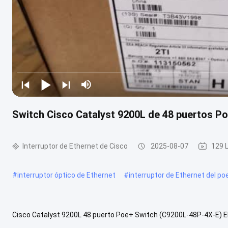
Switch Cisco Catalyst 9200L de 48 puertos P
Interruptor de Ethernet de Cisco
2025-08-07
129 
#
interruptor óptico de Ethernet
#
interruptor de Ethernet del po
Cisco Catalyst 9200L 48 puerto Poe+ Switch (C9200L-48P-4X-E) El
diseñado para proporcionar capacidades de red robustas para las e