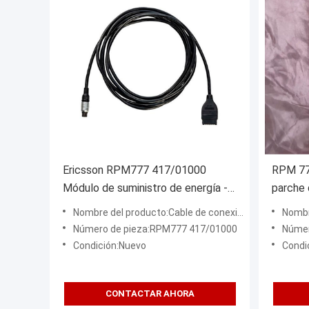
Ericsson RPM777 417/01000
RPM 77
Módulo de suministro de energía -
parche 
especificaciones y precio
rendimi
Nombre del producto:Cable de conexión de fibra óptica
Nombre d
datos c
Número de pieza:RPM777 417/01000
Número
Condición:Nuevo
Condi
CONTACTAR AHORA