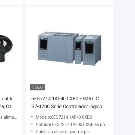
 cable
6ES7214 1AF40 0XB0 SIMATIC
pa, C13,
S7-1200 Serie Controlador lógico
programable (PLC)
ción de CA
Modelo:6ES7214 1AF40 0XB0
Nombre:6ES7214 1AF40 0XB0 es un módulo de CPU
Palabras clave:siguiente plc