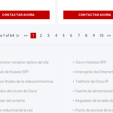
CONTACTAR AHORA
CONTACTAR AHORA
e 1 of 64
|<
<<
1
2
3
4
5
6
7
8
9
10
>>
smisor-receptor óptico del sfp
Cisco módulos SFP
lo de Huawei SFP
Interruptor de Ethernet
os finales de la videoconferencia
Teléfono de Cisco IP
los del router de Cisco
Fuente de alimentación
idor del estante
Regulador de la radio d
r industrial de la red
Punto de acceso de la 