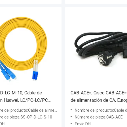
D-LC-M-10, Cable de
CAB-ACE=, Cisco CAB-ACE=,
ón Huawei, LC/PC-LC/PC
de alimentación de CA, Euro
odo, PVC de 2 mm, 10 m
1,5 M
del producto:Cable de alimentación de CA
Nombre del producto:Cable de alimenta
o de pieza:SS-OP-D-LC-S-10
Número de pieza:CAB-ACE
:DHL
Envío:DHL