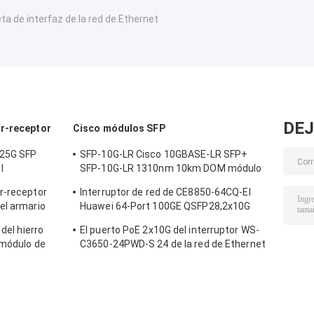
eta de interfaz de la red de Ethernet
DEJ
or-receptor
Cisco módulos SFP
.25G SFP
SFP-10G-LR Cisco 10GBASE-LR SFP+
l
SFP-10G-LR 1310nm 10km DOM módulo
co
de transmisor óptico
r-receptor
Interruptor de red de CE8850-64CQ-EI
el armario
Huawei 64-Port 100GE QSFP28,2x10G
atos/de la
SFP+, sin la fan
 del hierro
El puerto PoE 2x10G del interruptor WS-
 módulo de
C3650-24PWD-S 24 de la red de Ethernet
de X2-10GB-ZR
Uplink licencias de w/5 AP