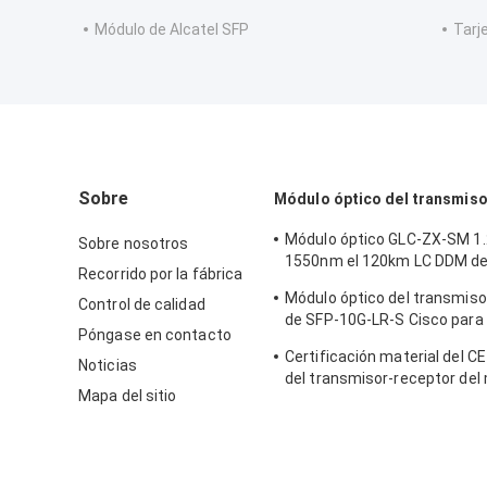
Módulo de Alcatel SFP
Tarj
Sobre
Módulo óptico del transmis
Módulo óptico GLC-ZX-SM 1
Sobre nosotros
1550nm el 120km LC DDM de
Recorrido por la fábrica
transmisor-receptor de Cis
Módulo óptico del transmiso
Control de calidad
de SFP-10G-LR-S Cisco para 
Póngase en contacto
del cableado del centro de d
Certificación material del CE
empresa
Noticias
del transmisor-receptor del
Mapa del sitio
interfaz de la fibra óptica 
10G SFP+