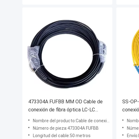
473304A FUFBB MM OD Cable de
SS-OP-
conexión de fibra óptica LC-LC
conexi
Puente de fibra de centro de datos
multim
Nombre del producto:Cable de conexión de fibra óptica
Nombre 
de alto rendimiento con varios
Número de pieza:473304A FUFBB
Númer
modos de funcionamiento duales
Longitud del cable:50 metros
Envío