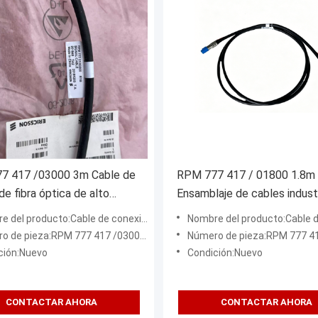
7 417 /03000 3m Cable de
RPM 777 417 / 01800 1.8m
de fibra óptica de alto
Ensamblaje de cables indust
ento para una transmisión de
de alto rendimiento Solució
el producto:Cable de conexión de fibra óptica
Nombre del producto:Cable de conexión de
onfiable
duradera de conectividad d
 de pieza:RPM 777 417 /03000 3m
Número de pieza:RPM 777 417 /01
precisión
ción:Nuevo
Condición:Nuevo
CONTACTAR AHORA
CONTACTAR AHORA