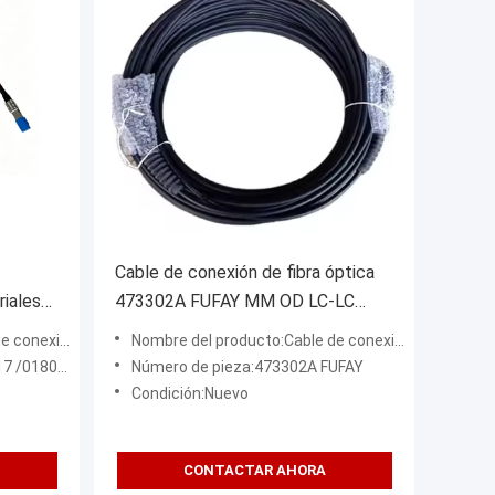
Cable de conexión de fibra óptica
riales
473302A FUFAY MM OD LC-LC
n
dúplex multimodo 100m puente de
 fibra óptica
Nombre del producto:Cable de conexión de fibra óptica
e
fibra de red de centro de datos de
800 1,8 m
Número de pieza:473302A FUFAY
alta densidad
Condición:Nuevo
CONTACTAR AHORA