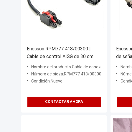
Ericsson RPM777 418/00300 |
Ericss
Cable de control AISG de 30 cm
de seña
para RBS6601
de tel
Nombre del producto:Cable de conexión de fibra óptica
Nombre d
Número de pieza:RPM777 418/00300
Númer
Condición:Nuevo
Condi
CONTACTAR AHORA