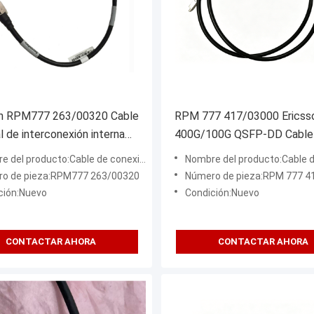
on RPM777 263/00320 Cable
RPM 777 417/03000 Ericss
l de interconexión interna
400G/100G QSFP-DD Cable
ecomunicaciones
el producto:Cable de conexión de fibra óptica
Nombre del producto:Cable de conexión de
o de pieza:RPM777 263/00320
Número de pieza:RPM 777 4
ción:Nuevo
Condición:Nuevo
CONTACTAR AHORA
CONTACTAR AHORA