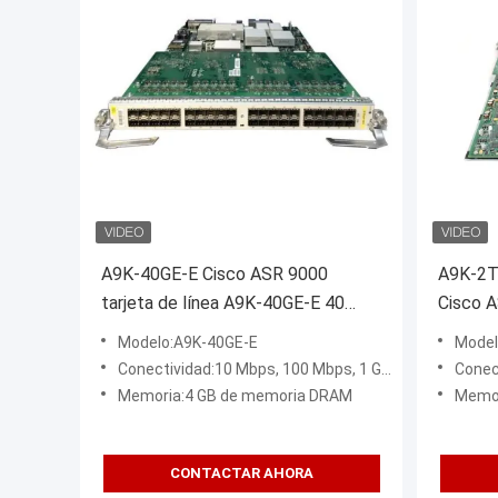
A9K-40GE-E Cisco ASR 9000
A9K-2T2
tarjeta de línea A9K-40GE-E 40
Cisco 
puertos GE tarjeta de línea
puerto 
Modelo:A9K-40GE-E
Model
extendida requiere SFP
de líne
Conectividad:10 Mbps, 100 Mbps, 1 Gbps y 10 Gbps 802.3 Ethernet
Conectivid
Memoria:4 GB de memoria DRAM
Memor
CONTACTAR AHORA