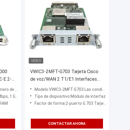
9000
VWIC3-2MFT-G703 Tarjeta Cisco
E-E 2-
de voz/WAN 2 T1/E1 Interfaces
para la plataforma de la serie Cisco
las que se trate.
Modelo:VWIC3-2MFT-G703 Las condiciones de las pruebas de seguridad de los equipos de seguridad de los equip
FP
ISR 2 1900/2900/3900
 802.3 Ethernet
Tipo de dispositivo:Módulo de interfaz
DRAM
Factor de forma:2-puerto G.703 Tarjeta de interfaz de voz/WAN de tronco multiflex
CONTACTAR AHORA