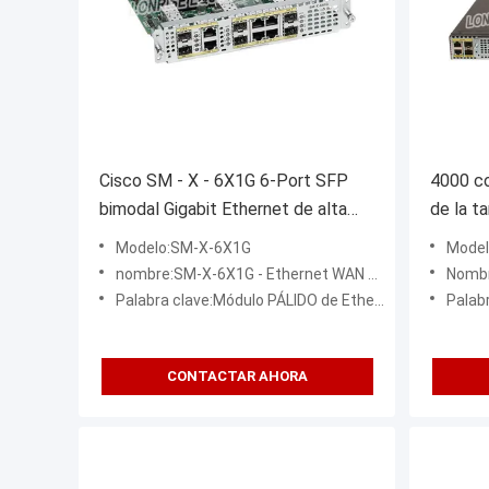
Cisco SM - X - 6X1G 6-Port SFP
4000 co
bimodal Gigabit Ethernet de alta
de la t
densidad WAN Service
BALNEAR
Modelo:SM-X-6X1G
Model
nombre:SM-X-6X1G - Ethernet WAN Service de Cisco
Nomb
Palabra clave:Módulo PÁLIDO de Ethernet
Palab
CONTACTAR AHORA