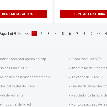
o
CONTACTAR AHORA
CONTACTAR AHORA
Page 1 of 9
|<
<<
1
2
3
4
5
6
7
8
9
>>
>|
smisor-receptor óptico del sfp
Cisco módulos SFP
lo de Huawei SFP
Interruptor de Ethernet
os finales de la videoconferencia
Teléfono de Cisco IP
los del router de Cisco
Fuente de alimentación
idor del estante
Regulador de la radio d
r industrial de la red
Punto de acceso de la 