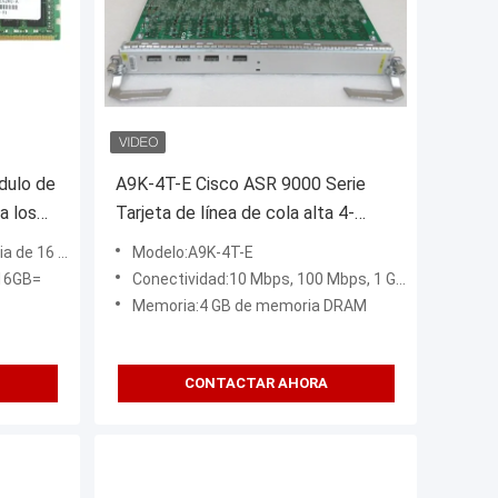
ulo de
A9K-4T-E Cisco ASR 9000 Serie
a los
Tarjeta de línea de cola alta 4-
exus
puerto 10GE Tarjeta de línea
ezas rápidas
Modelo:A9K-4T-E
extendida Requiere XFPs
16GB=
Conectividad:10 Mbps, 100 Mbps, 1 Gbps y 10 Gbps 802.3 Ethernet
Memoria:4 GB de memoria DRAM
CONTACTAR AHORA