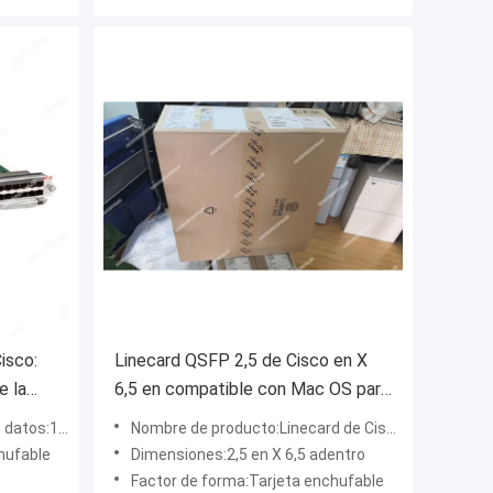
isco:
Linecard QSFP 2,5 de Cisco en X
e la
6,5 en compatible con Mac OS para
ara B2B
el establecimiento de una red de
os:10 Gbps
Nombre de producto:Linecard de Cisco
alta velocidad de Data Center
hufable
Dimensiones:2,5 en X 6,5 adentro
Factor de forma:Tarjeta enchufable