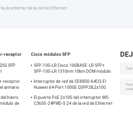
eta de interfaz de la red de Ethernet
DEJ
or-receptor
Cisco módulos SFP
.25G SFP
SFP-10G-LR Cisco 10GBASE-LR SFP+
l
SFP-10G-LR 1310nm 10km DOM módulo
co
de transmisor óptico
r-receptor
Interruptor de red de CE8850-64CQ-EI
el armario
Huawei 64-Port 100GE QSFP28,2x10G
atos/de la
SFP+, sin la fan
 del hierro
El puerto PoE 2x10G del interruptor WS-
 módulo de
C3650-24PWD-S 24 de la red de Ethernet
de X2-10GB-ZR
Uplink licencias de w/5 AP