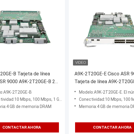
0GE-B Tarjeta de línea
A9K-2T20GE-E Cisco ASR 
ASR 9000 A9K-2T20GE-B 2-
Tarjeta de línea A9K-2T20G
10GE 20-puerto GE Tarjeta
puerto 10GE 20-puerto GE
o:A9K-2T20GE-B
Modelo:A9K-2T20GE-E. El número de unidades de seguridad de 
a Requiere XFP y SFP
Extendido LC Req. XFP y S
ad:10 Mbps, 100 Mbps, 1 Gbps y 10 Gbps 802.3 Ethernet
Conectividad:10 Mbps, 100 Mbps, 1 Gbps y 10 Gbps
ia:4 GB de memoria DRAM
Memoria:4 GB de memoria 
CONTACTAR AHORA
CONTACTAR AHORA