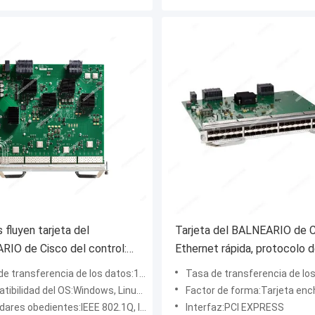
 fluyen tarjeta del
Tarjeta del BALNEARIO de C
IO de Cisco del control:
Ethernet rápida, protocolo d
rencia de datos de alta
gestión remota de Telnet p
e transferencia de los datos:10 Gbps
Tasa de transferencia de los dat
ad, control de red
bilidad del OS:Windows, Linux, Mac OS
Factor de forma:Tarjeta enc
do para las soluciones del
 obedientes:IEEE 802.1Q, IEEE 802.1p, IEEE 802.3ad (LACP)
Interfaz:PCI EXPRESS