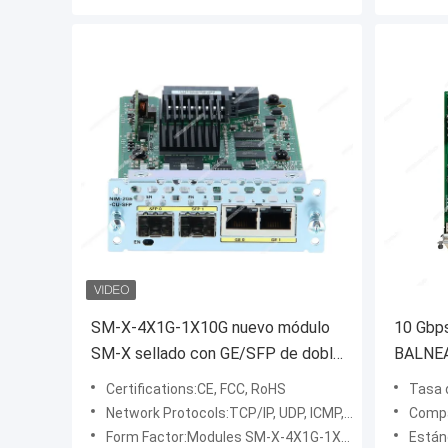
SM-X-4X1G-1X10G nuevo módulo
10 Gbps
SM-X sellado con GE/SFP de doble
BALNEAR
modo de 4 puertos o SFP 10G de 1
Transfe
Certifications:CE, FCC, RoHS
Tasa d
puerto listo para usar
velocid
Network Protocols:TCP/IP, UDP, ICMP, RIP, OSPF, BGP, ISIS, MPLS, Etc.
Compati
aumenta
Form Factor:Modules SM-X-4X1G-1X10G
Estándares