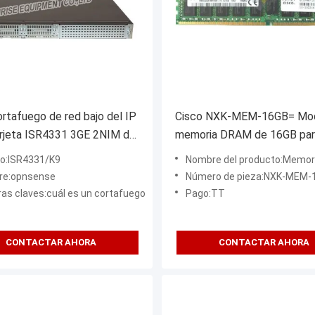
rtafuego de red bajo del IP
Cisco NXK-MEM-16GB= Mod
arjeta ISR4331 3GE 2NIM del
memoria DRAM de 16GB par
IO de Cisco del router
conmutadores de la serie N
o:ISR4331/K9
Nombre del producto:Memoria de 16 GB de pi
9000
re:opnsense
Número de pieza:NXK-MEM-
ras claves:cuál es un cortafuego
Pago:TT
CONTACTAR AHORA
CONTACTAR AHORA