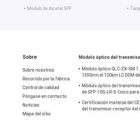
Módulo de Alcatel SFP
Tarj
Sobre
Módulo óptico del transmis
Módulo óptico GLC-ZX-SM 1
Sobre nosotros
1550nm el 120km LC DDM de
Recorrido por la fábrica
transmisor-receptor de Cis
Módulo óptico del transmiso
Control de calidad
de SFP-10G-LR-S Cisco para 
Póngase en contacto
del cableado del centro de d
Certificación material del CE
empresa
Noticias
del transmisor-receptor del
Mapa del sitio
interfaz de la fibra óptica 
10G SFP+