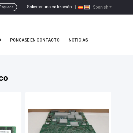
Solicitar una cotización
|
Spanish
úsqueda
D
PÓNGASE EN CONTACTO
NOTICIAS
co