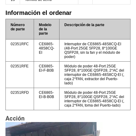
Información el ordenar
Número
Modelo
Descripción de la parte
de parte
de la
parte
02351RFC
CE6865-
Interruptor de CE6865-48S8CQ-EI
48S8CQ-
(48-Port 25GE SFP28, 8*100GE
EI
QSFP28, sin la fan y el módulo de
poder)
02351RFE
CE6865-
Módulo de poder 48-Port 25GE
EI-F-B0B
SFP28, 8*100GE QSFP28, 2*AC del
interruptor de CE6865-48S8CQ-EI (,
caja 2*FAN, extractor del Puerto-
lado)
02351RFD
CE6865-
Módulo de poder 48-Port 25GE
EI-B-B0B
SFP28, 8*100GE QSFP28, 2*AC del
interruptor de CE6865-48S8CQ-EI (,
caja 2*FAN, toma del Puerto-lado)
Acción