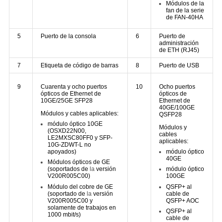
Módulos de la
fan de la serie
de FAN-40HA
5
Puerto de la consola
6
Puerto de
administración
de ETH (RJ45)
7
Etiqueta de código de barras
8
Puerto de USB
9
Cuarenta y ocho puertos
10
Ocho puertos
ópticos de Ethernet de
ópticos de
10GE/25GE SFP28
Ethernet de
40GE/100GE
Módulos y cables aplicables:
QSFP28
módulo óptico 10GE
Módulos y
(OSXD22N00,
cables
LE2MXSC80FF0 y SFP-
aplicables:
10G-ZDWT-L no
apoyados)
módulo óptico
40GE
Módulos ópticos de GE
(soportados de
la
versión
módulo óptico
V200R005C00)
100GE
Módulo del cobre de GE
QSFP+ al
(soportado de
la
versión
cable de
V200R005C00 y
QSFP+ AOC
solamente de trabajos en
QSFP+ al
1000 mbit/s)
cable de