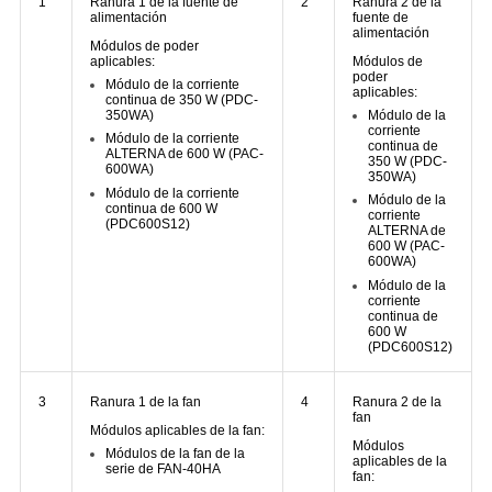
1
Ranura 1 de la fuente de
2
Ranura 2 de la
alimentación
fuente de
alimentación
Módulos de poder
aplicables:
Módulos de
poder
Módulo de la corriente
aplicables:
continua de 350 W (PDC-
350WA)
Módulo de la
corriente
Módulo de la corriente
continua de
ALTERNA de 600 W (PAC-
350 W (PDC-
600WA)
350WA)
Módulo de la corriente
Módulo de la
continua de 600 W
corriente
(PDC600S12)
ALTERNA de
600 W (PAC-
600WA)
Módulo de la
corriente
continua de
600 W
(PDC600S12)
3
Ranura 1 de la fan
4
Ranura 2 de la
fan
Módulos aplicables de la fan:
Módulos
Módulos de la fan de la
aplicables de la
serie de FAN-40HA
fan: