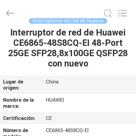
2026
LonRise
Equipment
Co.
Ltd..
Interruptores de red de Huawei
All
Rights
Interruptor de red de Huawei
EN
Reserved.
CE6865-48S8CQ-EI 48-Port
CASA
25GE SFP28,8x100GE QSFP28
PRODUCTOS
con nuevo
LOS
Lugar de
China
origen:
VÍDEOS
Nombre de la
HUAWEI
marca:
SOBRE
Certificación:
CE
NOSOTROS
Número de
CE6865-48S8CQ-EI