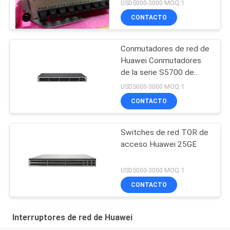
USD5000-3000 MOQ:1
CONTACTO
Conmutadores de red de
Huawei Conmutadores
de la serie S5700 de
Huawei S5735-L48P4X-
USD5000-3000 MOQ:1
A
CONTACTO
Switches de red TOR de
acceso Huawei 25GE
USD5000-3000 MOQ:1
CONTACTO
Interruptores de red de Huawei