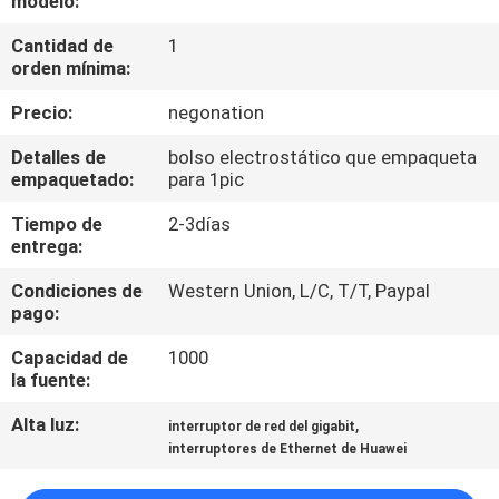
modelo:
RECORRIDO
Cantidad de
1
POR
orden mínima:
LA
Precio:
negonation
FÁBRICA
Detalles de
bolso electrostático que empaqueta
empaquetado:
para 1pic
CONTROL
Tiempo de
2-3días
DE
entrega:
CALIDAD
Condiciones de
Western Union, L/C, T/T, Paypal
pago:
PÓNGASE
Capacidad de
1000
EN
la fuente:
CONTACTO
Alta luz:
,
interruptor de red del gigabit
interruptores de Ethernet de Huawei
NOTICIAS