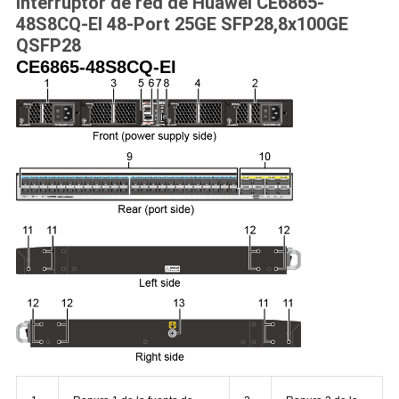
Interruptor de red de Huawei CE6865-
48S8CQ-EI 48-Port 25GE SFP28,8x100GE
QSFP28
CE6865-48S8CQ-EI