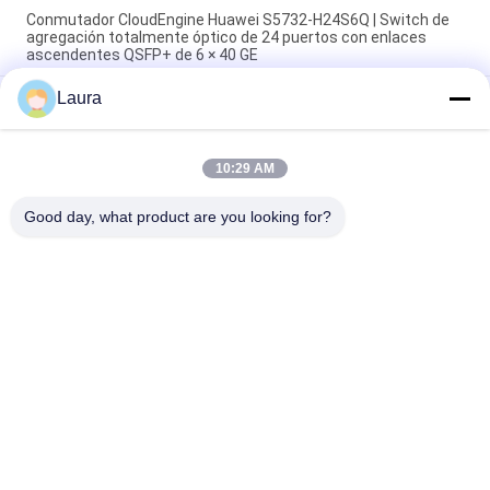
Conmutador CloudEngine Huawei S5732-H24S6Q | Switch de
agregación totalmente óptico de 24 puertos con enlaces
ascendentes QSFP+ de 6 × 40 GE
Laura
S5731-S24T4X, conmutador Huawei S5731, 24xGE
RJ45/4x10GE SFP+/sin fuente de alimentación
Conmutador PoE+ de 48 puertos Huawei S5731-S48P4X con
10:29 AM
enlaces ascendentes SFP+ 4×10GE | Conmutador de acceso
empresarial de capa 3
Good day, what product are you looking for?
Categorías Populares
Todos
Módulo Óptico Del 
Transmisor-
Transmisor-
Receptor Óptico Del 
Receptor
Sfp
Control Industrial 
Cisco Módulos SFP
Del PLC
Módulo De Huawei 
Interruptor De 
SFP
Ethernet De Cisco