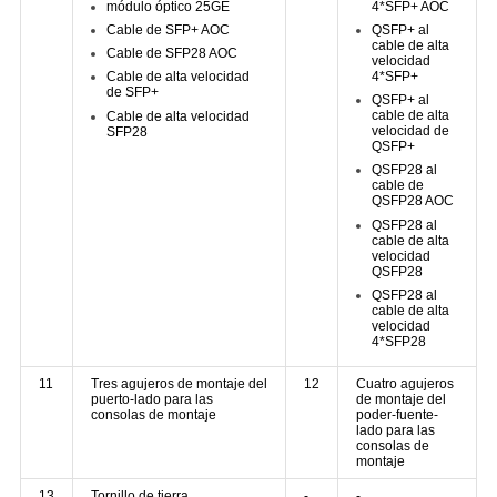
módulo óptico 25GE
4*SFP+ AOC
Cable de SFP+ AOC
QSFP+ al
cable de alta
Cable de SFP28 AOC
velocidad
4*SFP+
Cable de alta velocidad
de SFP+
QSFP+ al
cable de alta
Cable de alta velocidad
velocidad de
SFP28
QSFP+
QSFP28 al
cable de
QSFP28 AOC
QSFP28 al
cable de alta
velocidad
QSFP28
QSFP28 al
cable de alta
velocidad
4*SFP28
11
Tres agujeros de montaje del
12
Cuatro agujeros
puerto-lado para las
de montaje del
consolas de montaje
poder-fuente-
lado para las
consolas de
montaje
13
Tornillo de tierra
-
-