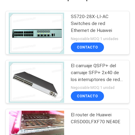
S5720-28X-LI-AC
Switches de red
Ethernet de Huawei
Negociable MOQ:1 unidades
CONTACTO
El carruaje QSFP+ del
carruaje SFP+ 2x40 de
los interruptores de red
de S6720-30C-EI-24S-
Negociable MOQ:1 unidad
AC Huawei 24x10 vira
CONTACTO
hacia el lado de babor
El router de Huawei
CR5D00LFXF70 NE40E