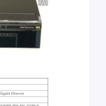
 Gigabit Ethernet
, DVMRP, PIM-SM, IGMPv3,