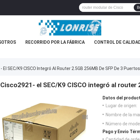
B
SOTROS
RECORRIDO POR LA FÁBRICA
CONTROL DE CALIDA
- El SEC/K9 CISCO Integró Al Router 2.5GB 256MB De SFP De 3 Puertos
Cisco2921- el SEC/K9 CISCO integró al router
Datos del produc
Lugar de origen:
Nombre de la ma
Número de model
Pago y Envío Térm
Cantidad de orde