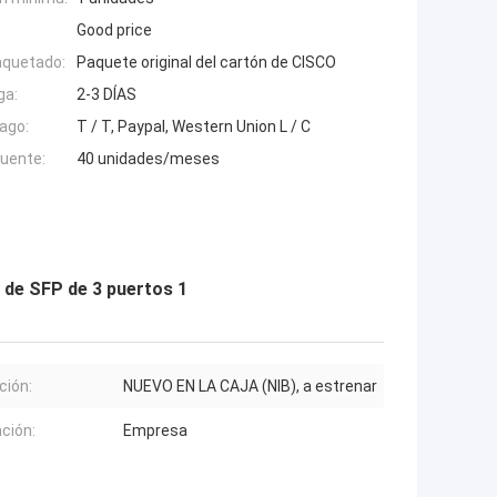
Good price
aquetado:
Paquete original del cartón de CISCO
ga:
2-3 DÍAS
ago:
T / T, Paypal, Western Union L / C
fuente:
40 unidades/meses
 de SFP de 3 puertos 1
ción:
NUEVO EN LA CAJA (NIB), a estrenar
ación:
Empresa