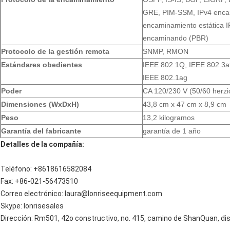
GRE, PIM-SSM, IPv4 encam
encaminamiento estática I
encaminando (PBR)
Protocolo de la gestión remota
SNMP, RMON
Estándares obedientes
IEEE 802.1Q, IEEE 802.3af
IEEE 802.1ag
Poder
CA 120/230 V (50/60 herzi
Dimensiones (WxDxH)
43,8 cm x 47 cm x 8,9 cm
Peso
13,2 kilogramos
Garantía del fabricante
garantía de 1 año
Detalles de la compañía:
Teléfono: +8618616582084
Fax: +86-021-56473510
Correo electrónico: laura@lonriseequipment.com
Skype: lonrisesales
Dirección: Rm501, 42o constructivo, no. 415, camino de ShanQuan, dis