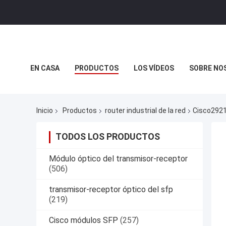
EN CASA
PRODUCTOS
LOS VÍDEOS
SOBRE NO
CASOS DE TRABAJO
Inicio
Productos
router industrial de la red
Cisco2921
TODOS LOS PRODUCTOS
Módulo óptico del transmisor-receptor
(506)
transmisor-receptor óptico del sfp
(219)
Cisco módulos SFP
(257)