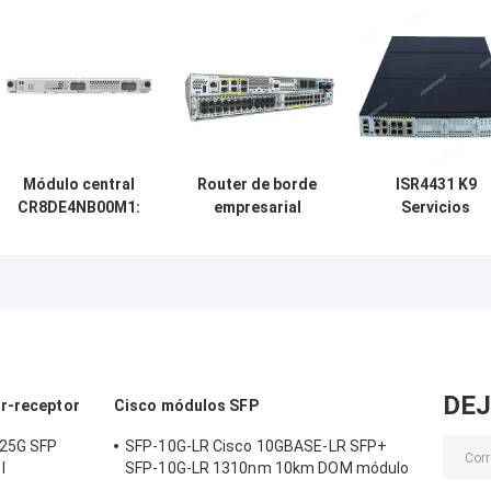
Módulo central
Router de borde
ISR4431 K9
CR8DE4NB00M1:
empresarial
Servicios
optimizado para
C8300-2N2S-6T, 6
integrados
aplicaciones
puertos Gigabit
Gigabit Etherne
industriales
RJ45 de 1G, 2
Red Router list
ranuras
para ir nuevo
modulares
NIM+2SM, fuente
de alimentación
redundante dual,
DEJ
or-receptor
Cisco módulos SFP
listo para SD-
WAN
.25G SFP
SFP-10G-LR Cisco 10GBASE-LR SFP+
l
SFP-10G-LR 1310nm 10km DOM módulo
co
de transmisor óptico