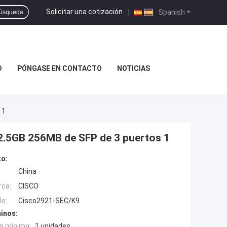
Solicitar una cotización
|
Spanish
úsqueda
D
PÓNGASE EN CONTACTO
NOTICIAS
 1
 2.5GB 256MB de SFP de 3 puertos 1
to:
China
rca:
CISCO
o:
Cisco2921-SEC/K9
inos:
n mínima:
1 unidades