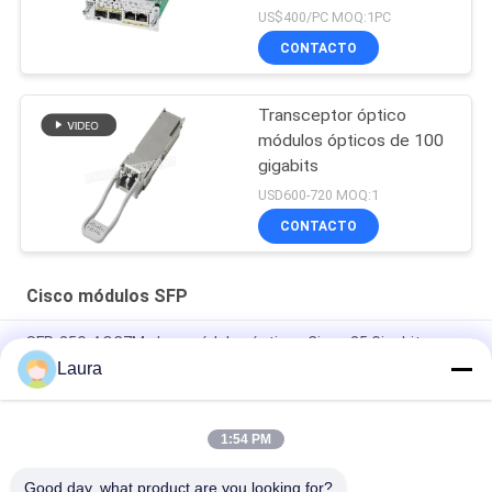
US$400/PC MOQ:1PC
CONTACTO
Transceptor óptico
módulos ópticos de 100
gigabits
USD600-720 MOQ:1
CONTACTO
Cisco módulos SFP
SFP-25G-AOC7M= Los módulos ópticos Cisco 25 Gigabit se
basan en el factor de forma SFP28
Laura
SFP-25G-AOC10M= SFP 25G AOC10M=Módulos ópticos de 25
Gigabit de Cisco
1:54 PM
SFP 10G SR Cisco módulos SFP SFP 10G SR Cisco
Good day, what product are you looking for?