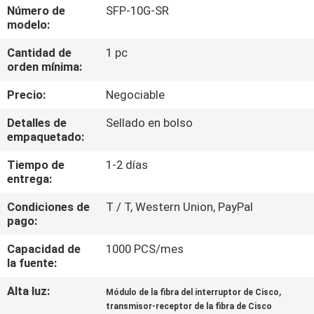
RECORRIDO
Número de
SFP-10G-SR
modelo:
POR
Cantidad de
1 pc
LA
orden mínima:
FÁBRICA
Precio:
Negociable
CONTROL
Detalles de
Sellado en bolso
empaquetado:
DE
Tiempo de
1-2 días
CALIDAD
entrega:
Condiciones de
T / T, Western Union, PayPal
PÓNGASE
pago:
EN
Capacidad de
1000 PCS/mes
CONTACTO
la fuente:
Alta luz:
,
Módulo de la fibra del interruptor de Cisco
NOTICIAS
transmisor-receptor de la fibra de Cisco