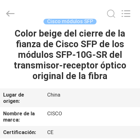
2026
LonRise
Equipment
Co.
Ltd..
Cisco módulos SFP
All
Rights
Color beige del cierre de la
EN
Reserved.
fianza de Cisco SFP de los
CASA
módulos SFP-10G-SR del
PRODUCTOS
transmisor-receptor óptico
original de la fibra
LOS
VÍDEOS
Lugar de
China
origen:
SOBRE
Nombre de la
CISCO
marca:
NOSOTROS
Certificación:
CE