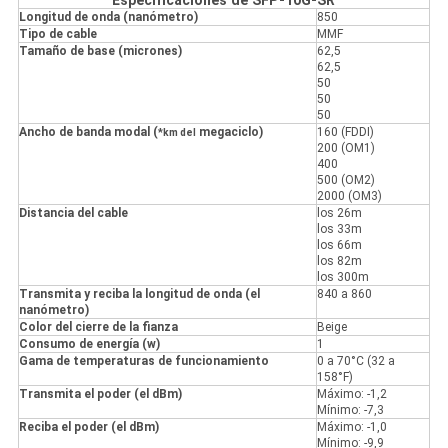
Especificaciones de SFP-10G-SR
Longitud de onda (nanómetro)
850
Tipo de cable
MMF
Tamaño de base (micrones)
62,5
62,5
50
50
50
Ancho de banda modal (
megaciclo)
160 (FDDI)
*km del
200 (OM1)
400
500 (OM2)
2000 (OM3)
Distancia del cable
los 26m
los 33m
los 66m
los 82m
los 300m
Transmita y reciba la longitud de onda (el
840 a 860
nanómetro)
Color del cierre de la fianza
Beige
Consumo de energía (w)
1
Gama de temperaturas de funcionamiento
0 a 70°C (32 a
158°F)
Transmita el poder (el dBm)
Máximo: -1,2
Mínimo: -7,3
Reciba el poder (el dBm)
Máximo: -1,0
Mínimo: -9,9