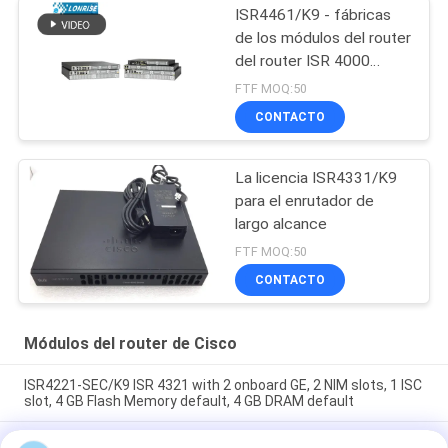
ISR4461/K9 - fábricas
de los módulos del router
del router ISR 4000
Cisco de Cisco
FTF MOQ:50
CONTACTO
La licencia ISR4331/K9
para el enrutador de
largo alcance
FTF MOQ:50
CONTACTO
Módulos del router de Cisco
ISR4221-SEC/K9 ISR 4321 with 2 onboard GE, 2 NIM slots, 1 ISC
slot, 4 GB Flash Memory default, 4 GB DRAM default
C1-ASR1001-HX/K9 Cisco proveedor de 1000 de la serie del