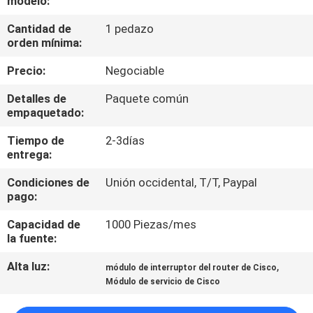
modelo:
RECORRIDO
Cantidad de
1 pedazo
POR
orden mínima:
LA
Precio:
Negociable
FÁBRICA
Detalles de
Paquete común
empaquetado:
CONTROL
Tiempo de
2-3días
DE
entrega:
CALIDAD
Condiciones de
Unión occidental, T/T, Paypal
pago:
PÓNGASE
Capacidad de
1000 Piezas/mes
EN
la fuente:
CONTACTO
Alta luz:
,
módulo de interruptor del router de Cisco
Módulo de servicio de Cisco
NOTICIAS