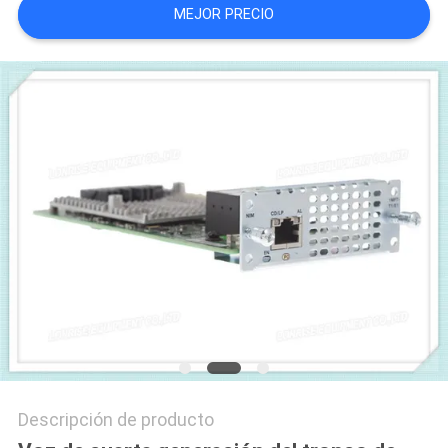
MEJOR PRECIO
CASOS
DE
TRABAJO
MAPA
DEL
SITIO
POLÍTICA
DE
PRIVACIDAD
Descripción de producto