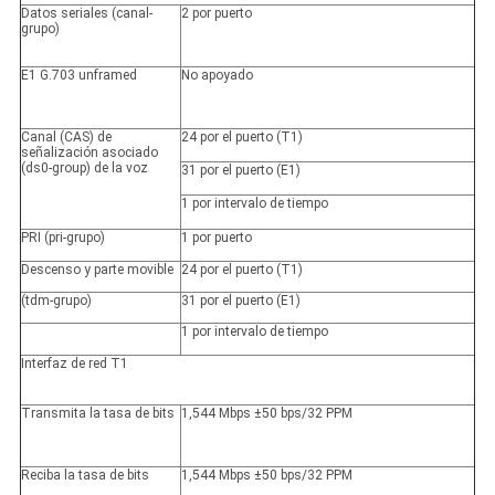
Datos seriales (canal-
2 por puerto
grupo)
E1 G.703 unframed
No apoyado
Canal (CAS) de
24 por el puerto (T1)
señalización asociado
(ds0-group) de la voz
31 por el puerto (E1)
1 por intervalo de tiempo
PRI (pri-grupo)
1 por puerto
Descenso y parte movible
24 por el puerto (T1)
(tdm-grupo)
31 por el puerto (E1)
1 por intervalo de tiempo
Interfaz de red T1
Transmita la tasa de bits
1,544 Mbps ±50 bps/32 PPM
Reciba la tasa de bits
1,544 Mbps ±50 bps/32 PPM