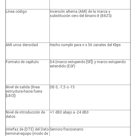
Línea código
Inversión alterna (AMI) de la marca y
substitución cero del binario 8 (B8ZS)
AMI unos densidad
Hecho cumplir para n x 56 canales del Kbps
Formato de capítulo
D4 (marco estupendo [SF]) y marco estupendo
extendido (ESF)
Nivel de salida (línea
DB 0, -7,5 o -15
estructura-hacia fuera
[LBO])
Nivel de introducción de
+1 dB0 abajo a -24 dB0
datos
interfaz de (DTE) del Dato-
Servicio fraccionario
terminal-equipo (modo de