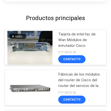
Productos principales
Tarjeta de interfaz de
Wan Módulos de
enrutador Cisco
FTF MOQ:50
CONTACTO
Fábricas de los módulos
del router de Cisco del
router del servicio de la
agregación ASR1001
FTF MOQ:50
CONTACTO