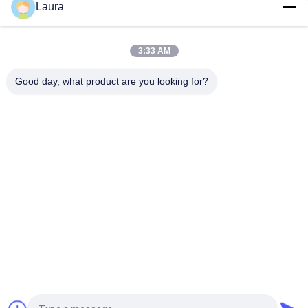
Laura
radar de vigilancia aérea de la plataforma de Cisco módulos
del router
Cisco C9300X-NM-8Y Catalyst Modulo de expansión de red de
3:33 AM
la serie 9300 con 8 puertos SFP y velocidad de datos de 25
Gbps
Good day, what product are you looking for?
Categorías Populares
Todos
Módulo Óptico Del 
Transmisor-
Transmisor-
Receptor Óptico Del 
Receptor
Sfp
Control Industrial 
Cisco Módulos SFP
Del PLC
Módulo De Huawei 
Interruptor De 
SFP
Ethernet De Cisco
Interruptores De 
Puntos Finales De 
Red De Huawei
La Videoconferencia