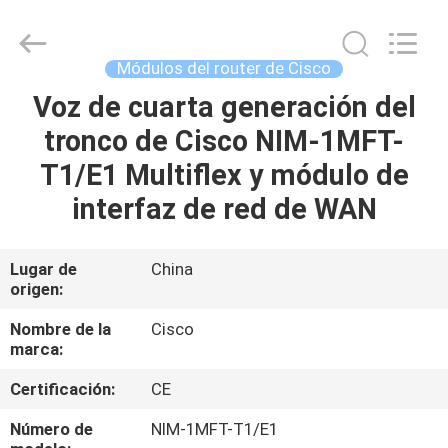
2026
LonRise
Equipment
Co.
Ltd..
Módulos del router de Cisco
All
Rights
Voz de cuarta generación del
EN
Reserved.
tronco de Cisco NIM-1MFT-
CASA
T1/E1 Multiflex y módulo de
PRODUCTOS
interfaz de red de WAN
LOS
Lugar de
China
origen:
VÍDEOS
Nombre de la
Cisco
marca:
SOBRE
Certificación:
CE
NOSOTROS
Número de
NIM-1MFT-T1/E1