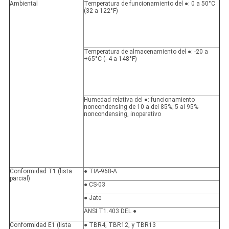
Ambiental
Temperatura de funcionamiento del ●: 0 a 50°C
(32 a 122°F)
Temperatura de almacenamiento del ●: -20 a
+65°C (- 4 a 148°F)
Humedad relativa del ●: funcionamiento
noncondensing de 10 a del 85%; 5 al 95%
noncondensing, inoperativo
Conformidad T1 (lista
● TIA-968-A
parcial)
● CS-03
● Jate
ANSI T1.403 DEL ●
Conformidad E1 (lista
● TBR4, TBR12, y TBR13