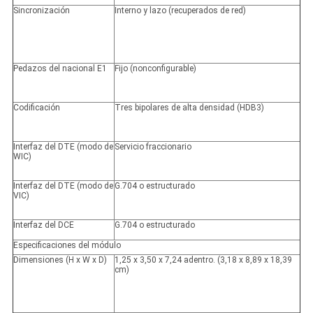
Sincronización
Interno y lazo (recuperados de red)
Pedazos del nacional E1
Fijo (nonconfigurable)
Codificación
Tres bipolares de alta densidad (HDB3)
Interfaz del DTE (modo de
Servicio fraccionario
WIC)
Interfaz del DTE (modo de
G.704 o estructurado
VIC)
Interfaz del DCE
G.704 o estructurado
Especificaciones del módulo
Dimensiones (H x W x D)
1,25 x 3,50 x 7,24 adentro. (3,18 x 8,89 x 18,39
cm)