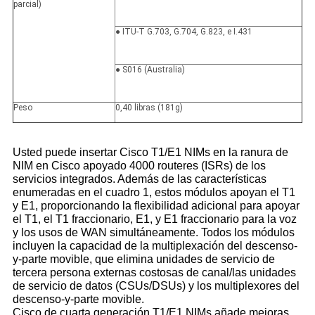
parcial)
● ITU-T G.703, G.704, G.823, e I.431
● S016 (Australia)
Peso
0,40 libras (181g)
Usted puede insertar Cisco T1/E1 NIMs en la ranura de
NIM en Cisco apoyado 4000 routeres (ISRs) de los
servicios integrados. Además de las características
enumeradas en el cuadro 1, estos módulos apoyan el T1
y E1, proporcionando la flexibilidad adicional para apoyar
el T1, el T1 fraccionario, E1, y E1 fraccionario para la voz
y los usos de WAN simultáneamente. Todos los módulos
incluyen la capacidad de la multiplexación del descenso-
y-parte movible, que elimina unidades de servicio de
tercera persona externas costosas de canal/las unidades
de servicio de datos (CSUs/DSUs) y los multiplexores del
descenso-y-parte movible.
Cisco de cuarta generación T1/E1 NIMs añade mejoras