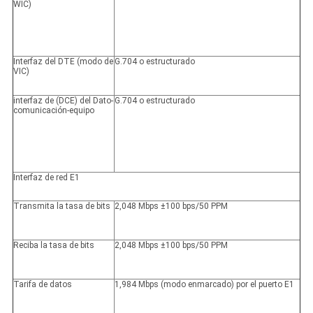
WIC)
Interfaz del DTE (modo de
G.704 o estructurado
VIC)
interfaz de (DCE) del Dato-
G.704 o estructurado
comunicación-equipo
Interfaz de red E1
Transmita la tasa de bits
2,048 Mbps ±100 bps/50 PPM
Reciba la tasa de bits
2,048 Mbps ±100 bps/50 PPM
Tarifa de datos
1,984 Mbps (modo enmarcado) por el puerto E1