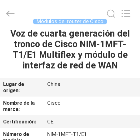
2026
LonRise
Equipment
Co.
Ltd..
Módulos del router de Cisco
All
Rights
Voz de cuarta generación del
EN
Reserved.
tronco de Cisco NIM-1MFT-
CASA
T1/E1 Multiflex y módulo de
PRODUCTOS
interfaz de red de WAN
LOS
Lugar de
China
origen:
VÍDEOS
Nombre de la
Cisco
marca:
SOBRE
Certificación:
CE
NOSOTROS
Número de
NIM-1MFT-T1/E1