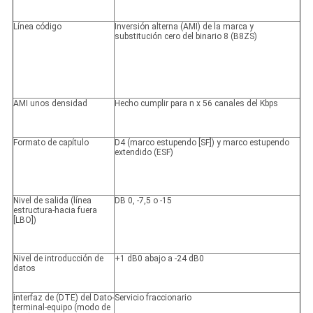
Línea código
Inversión alterna (AMI) de la marca y
substitución cero del binario 8 (B8ZS)
AMI unos densidad
Hecho cumplir para n x 56 canales del Kbps
Formato de capítulo
D4 (marco estupendo [SF]) y marco estupendo
extendido (ESF)
Nivel de salida (línea
DB 0, -7,5 o -15
estructura-hacia fuera
[LBO])
Nivel de introducción de
+1 dB0 abajo a -24 dB0
datos
interfaz de (DTE) del Dato-
Servicio fraccionario
terminal-equipo (modo de