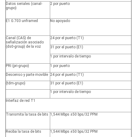
Datos seriales (canal-
2 por puerto
grupo)
E1 G.703 unframed
No apoyado
Canal (CAS) de
24 por el puerto (T1)
señalización asociado
(ds0-group) de la voz
31 por el puerto (E1)
1 por intervalo de tiempo
PRI (pri-grupo)
1 por puerto
Descenso y parte movible
24 por el puerto (T1)
(tdm-grupo)
31 por el puerto (E1)
1 por intervalo de tiempo
Interfaz de red T1
Transmita la tasa de bits
1,544 Mbps ±50 bps/32 PPM
Reciba la tasa de bits
1,544 Mbps ±50 bps/32 PPM