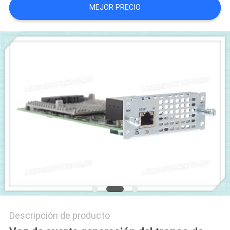
MEJOR PRECIO
CASOS
DE
TRABAJO
MAPA
DEL
SITIO
POLÍTICA
DE
PRIVACIDAD
Descripción de producto