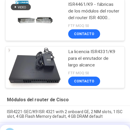
ISR4461/K9 - fábricas
de los módulos del router
del router ISR 4000
Cisco de Cisco
FTF MOQ:50
CONTACTO
La licencia ISR4331/K9
para el enrutador de
largo alcance
FTF MOQ:50
CONTACTO
Módulos del router de Cisco
ISR4221-SEC/K9 ISR 4321 with 2 onboard GE, 2 NIM slots, 1 ISC
slot, 4 GB Flash Memory default, 4 GB DRAM default
C1-ASR1001-HX/K9 Cisco proveedor de 1000 de la serie del