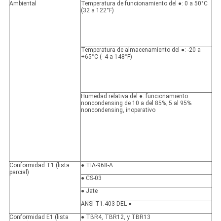
Ambiental
Temperatura de funcionamiento del ●: 0 a 50°C
(32 a 122°F)
Temperatura de almacenamiento del ●: -20 a
+65°C (- 4 a 148°F)
Humedad relativa del ●: funcionamiento
noncondensing de 10 a del 85%; 5 al 95%
noncondensing, inoperativo
Conformidad T1 (lista
● TIA-968-A
parcial)
● CS-03
● Jate
ANSI T1.403 DEL ●
Conformidad E1 (lista
● TBR4, TBR12, y TBR13