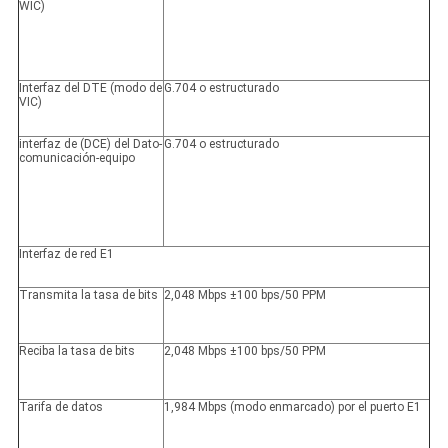
WIC)
Interfaz del DTE (modo de
G.704 o estructurado
VIC)
interfaz de (DCE) del Dato-
G.704 o estructurado
comunicación-equipo
Interfaz de red E1
Transmita la tasa de bits
2,048 Mbps ±100 bps/50 PPM
Reciba la tasa de bits
2,048 Mbps ±100 bps/50 PPM
Tarifa de datos
1,984 Mbps (modo enmarcado) por el puerto E1