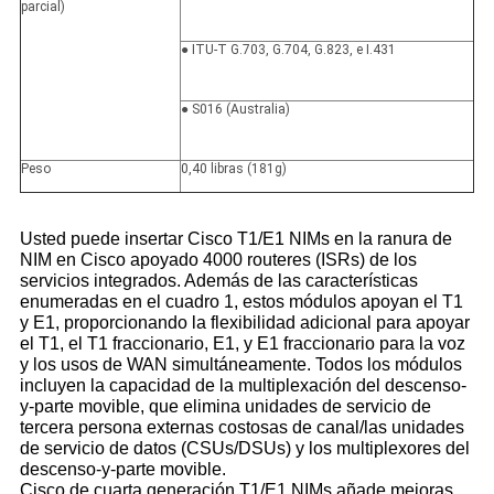
parcial)
● ITU-T G.703, G.704, G.823, e I.431
● S016 (Australia)
Peso
0,40 libras (181g)
Usted puede insertar Cisco T1/E1 NIMs en la ranura de
NIM en Cisco apoyado 4000 routeres (ISRs) de los
servicios integrados. Además de las características
enumeradas en el cuadro 1, estos módulos apoyan el T1
y E1, proporcionando la flexibilidad adicional para apoyar
el T1, el T1 fraccionario, E1, y E1 fraccionario para la voz
y los usos de WAN simultáneamente. Todos los módulos
incluyen la capacidad de la multiplexación del descenso-
y-parte movible, que elimina unidades de servicio de
tercera persona externas costosas de canal/las unidades
de servicio de datos (CSUs/DSUs) y los multiplexores del
descenso-y-parte movible.
Cisco de cuarta generación T1/E1 NIMs añade mejoras