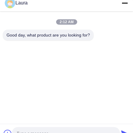
Laura
radar de vigilancia aérea de la plataforma de Cisco módulos
del router
Cisco C9300X-NM-8Y Catalyst Modulo de expansión de red de
2:12 AM
la serie 9300 con 8 puertos SFP y velocidad de datos de 25
Gbps
Good day, what product are you looking for?
Categorías Populares
Todos
Módulo Óptico Del 
Transmisor-
Transmisor-
Receptor Óptico Del 
Receptor
Sfp
Control Industrial 
Cisco Módulos SFP
Del PLC
Módulo De Huawei 
Interruptor De 
SFP
Ethernet De Cisco
Interruptores De 
Puntos Finales De 
Red De Huawei
La Videoconferencia