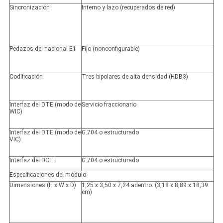
Sincronización
Interno y lazo (recuperados de red)
Pedazos del nacional E1
Fijo (nonconfigurable)
Codificación
Tres bipolares de alta densidad (HDB3)
Interfaz del DTE (modo de
Servicio fraccionario
WIC)
Interfaz del DTE (modo de
G.704 o estructurado
VIC)
Interfaz del DCE
G.704 o estructurado
Especificaciones del módulo
Dimensiones (H x W x D)
1,25 x 3,50 x 7,24 adentro. (3,18 x 8,89 x 18,39
cm)