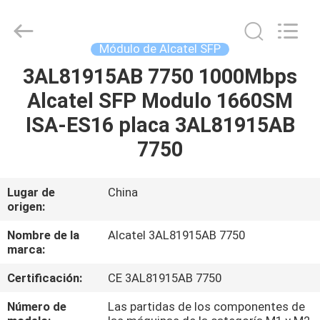
2026
LonRise
Equipment
Co.
Ltd..
Módulo de Alcatel SFP
All
Rights
3AL81915AB 7750 1000Mbps
EN
Reserved.
Alcatel SFP Modulo 1660SM
CASA
ISA-ES16 placa 3AL81915AB
PRODUCTOS
7750
LOS
Lugar de
China
origen:
VÍDEOS
Nombre de la
Alcatel 3AL81915AB 7750
marca:
SOBRE
Certificación:
CE 3AL81915AB 7750
NOSOTROS
Número de
Las partidas de los componentes de