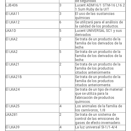
de seguridad.
LJB436
3
Lucent ADM16/1 STM-16 L16.2
1.5um Ruby de la UIT
El LKA11
3
El uso de las sustancias
químicas
El LKA12
6
Se utilizará para el análisis de
la calidad de los productos.
LKA1D
5
Lucent UNIVERSAL SC1 y sus
derivados
El LKA2
2
Se trata de un producto de la
familia de los derivados de la
leche.
El LKA2
5
Se trata de un producto de la
familia de los derivados de la
leche.
El LKA21
2
Se trata de un producto de la
familia de los productos
citados anteriormente.
El LKA21B
1
Se trata de un producto de la
familia de los productos
citados anteriormente.
El LKA24
3
Se trata de un tipo de material
que se utiliza para la
fabricación de productos
químicos.
El LKA25
4
Los animales de la familia de
los carnívoros, 1/8
LKA281
2
Se trata de un sistema de
control de las emisiones de
gases de efecto invernadero.
El LKA39
4
La luz universal SI-1/1-4/4