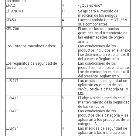
las mismas
EHA2
4
- ¿Qué es eso?
El FANCM1
11
Se aplicará el método de
medición de los riesgos.
KFA531
4
Lucent Lambda Unite CTL/2 y
sus componentes
KFA 700
8
El uso de las sustancias
químicas en el tratamiento de
las enfermedades de origen
animal
Los Estados miembros deben:
1
Las condiciones de los
productos incluidos en el anexo
I se determinarán en el anexo II
del presente Reglamento.
Los requisitos de seguridad de
5
Las condiciones de los
los vehículos
productos incluidos en el anexo
I se determinarán en el anexo II
del presente Reglamento.
LJB417
1
Las medidas de seguridad se
aplicarán en el caso de los
vehículos de la categoría M1 y
M2.
LJB419
6
El objetivo de la medida es el
mantenimiento de la seguridad
de los vehículos.
LJB420
1
Las condiciones de los
productos de la categoría A se
aplicarán a los productos de la
categoría B.
LJB434
4
Las medidas de seguridad se
aplicarán a las instalaciones