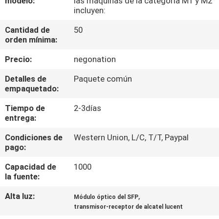
modelo:
las máquinas de la categoría M1 y M2
RECORRIDO
incluyen:
POR
Cantidad de
50
LA
orden mínima:
FÁBRICA
Precio:
negonation
Detalles de
Paquete común
CONTROL
empaquetado:
DE
Tiempo de
2-3días
entrega:
CALIDAD
Condiciones de
Western Union, L/C, T/T, Paypal
pago:
PÓNGASE
EN
Capacidad de
1000
la fuente:
CONTACTO
Alta luz:
,
Módulo óptico del SFP
transmisor-receptor de alcatel lucent
NOTICIAS