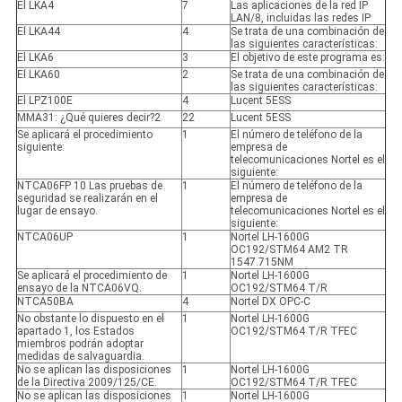
El LKA4
7
Las aplicaciones de la red IP
LAN/8, incluidas las redes IP
El LKA44
4
Se trata de una combinación de
las siguientes características:
El LKA6
3
El objetivo de este programa es:
El LKA60
2
Se trata de una combinación de
las siguientes características:
El LPZ100E
4
Lucent 5ESS
MMA31: ¿Qué quieres decir?2
22
Lucent 5ESS
Se aplicará el procedimiento
1
El número de teléfono de la
siguiente:
empresa de
telecomunicaciones Nortel es el
siguiente:
NTCA06FP 10 Las pruebas de
1
El número de teléfono de la
seguridad se realizarán en el
empresa de
lugar de ensayo.
telecomunicaciones Nortel es el
siguiente:
NTCA06UP
1
Nortel LH-1600G
OC192/STM64 AM2 TR
1547.715NM
Se aplicará el procedimiento de
1
Nortel LH-1600G
ensayo de la NTCA06VQ.
OC192/STM64 T/R
NTCA50BA
4
Nortel DX OPC-C
No obstante lo dispuesto en el
1
Nortel LH-1600G
apartado 1, los Estados
OC192/STM64 T/R TFEC
miembros podrán adoptar
medidas de salvaguardia.
No se aplican las disposiciones
1
Nortel LH-1600G
de la Directiva 2009/125/CE.
OC192/STM64 T/R TFEC
No se aplican las disposiciones
1
Nortel LH-1600G