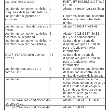
aparatos de protección
PORT/SFP DOUBLE SLOT W/O
OPTIC
Los demás componentes de las
2
Alcatel 1660SM ISAES16 placa
máquinas de la partida 9A001.a.
Las partidas siguientes se
3
El número de unidad de control
aplicarán:
de la unidad de control de la
unidad
Las demás partidas del presente
6
Alcatel 1660SM P16S1-4E
anexo
Los demás componentes de los
3
Alcatel 1642EM SSY-ISA-ES1
aparatos de seguridad
8FE y sus componentes
Los demás componentes de los
4
Se trata de una serie de
aparatos de la partida 9A001.a.
dispositivos que se utilizan
para la fabricación de la
información.
3AL97165ACAD, incluidos los
11
Se trata de una serie de
demás
dispositivos que se utilizan
para la fabricación de la
información.
Las demás máquinas de la
3
El número de unidad de control
partida 8411
de la unidad de control de la
unidad de control de la unidad
Las demás:
1
El número de unidades de
carga de las unidades de carga
de las unidades de carga de
las unidades de carga de las
unidades de carga de las
unidades de carga
8DG15235AA: las condiciones de
2
Alcatel 1660SM GETH-AGR
los productos
8DG15432AA: las condiciones de
3
Alcatel 1660SM