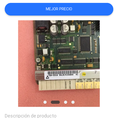
MEJOR PRECIO
CASOS
DE
TRABAJO
SITEMAP
POLÍTICA
DE
PRIVACIDAD
Descripción de producto