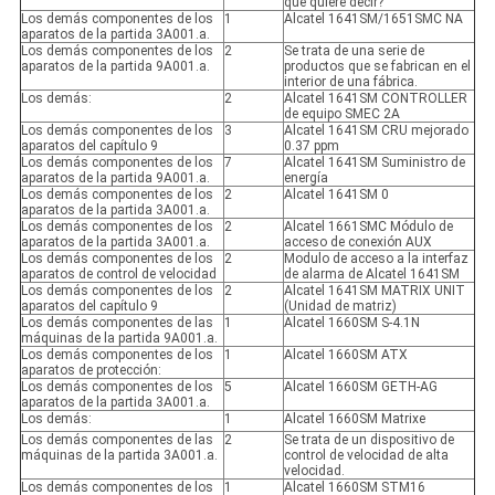
que quiere decir?
Los demás componentes de los
1
Alcatel 1641SM/1651SMC NA
aparatos de la partida 3A001.a.
Los demás componentes de los
2
Se trata de una serie de
aparatos de la partida 9A001.a.
productos que se fabrican en el
interior de una fábrica.
Los demás:
2
Alcatel 1641SM CONTROLLER
de equipo SMEC 2A
Los demás componentes de los
3
Alcatel 1641SM CRU mejorado
aparatos del capítulo 9
0.37 ppm
Los demás componentes de los
7
Alcatel 1641SM Suministro de
aparatos de la partida 9A001.a.
energía
Los demás componentes de los
2
Alcatel 1641SM 0
aparatos de la partida 3A001.a.
Los demás componentes de los
2
Alcatel 1661SMC Módulo de
aparatos de la partida 3A001.a.
acceso de conexión AUX
Los demás componentes de los
2
Modulo de acceso a la interfaz
aparatos de control de velocidad
de alarma de Alcatel 1641SM
Los demás componentes de los
2
Alcatel 1641SM MATRIX UNIT
aparatos del capítulo 9
(Unidad de matriz)
Los demás componentes de las
1
Alcatel 1660SM S-4.1N
máquinas de la partida 9A001.a.
Los demás componentes de los
1
Alcatel 1660SM ATX
aparatos de protección:
Los demás componentes de los
5
Alcatel 1660SM GETH-AG
aparatos de la partida 3A001.a.
Los demás:
1
Alcatel 1660SM Matrixe
Los demás componentes de las
2
Se trata de un dispositivo de
máquinas de la partida 3A001.a.
control de velocidad de alta
velocidad.
Los demás componentes de los
1
Alcatel 1660SM STM16