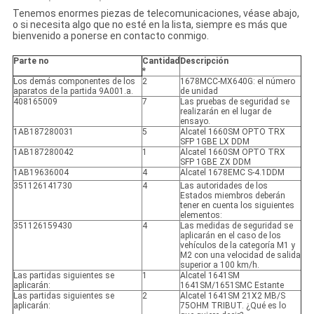
Tenemos enormes piezas de telecomunicaciones, véase abajo,
o si necesita algo que no esté en la lista, siempre es más que
bienvenido a ponerse en contacto conmigo.
Parte no
Cantidad
Descripción
*
Los demás componentes de los
2
1678MCC-MX640G: el número
aparatos de la partida 9A001.a.
de unidad
408165009
7
Las pruebas de seguridad se
realizarán en el lugar de
ensayo.
1AB187280031
5
Alcatel 1660SM OPTO TRX
SFP 1GBE LX DDM
1AB187280042
1
Alcatel 1660SM OPTO TRX
SFP 1GBE ZX DDM
1AB19636004
4
Alcatel 1678EMC S-4.1DDM
351126141730
4
Las autoridades de los
Estados miembros deberán
tener en cuenta los siguientes
elementos:
351126159430
4
Las medidas de seguridad se
aplicarán en el caso de los
vehículos de la categoría M1 y
M2 con una velocidad de salida
superior a 100 km/h.
Las partidas siguientes se
1
Alcatel 1641SM
aplicarán:
1641SM/1651SMC Estante
Las partidas siguientes se
2
Alcatel 1641SM 21X2 MB/S
aplicarán:
75OHM TRIBUT. ¿Qué es lo