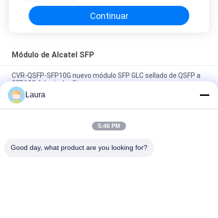
Continuar
Módulo de Alcatel SFP
CVR-QSFP-SFP10G nuevo módulo SFP GLC sellado de QSFP a
SFP10G Adaptador Cisco
Laura
Módulo Cisco CVR-QSFP-SFP10G SFP GLC QSFP a adaptador
SFP10G
5:46 PM
Abra la caja Nokia-Alcatel-Lucent 3HE07305AA IMM multifilar
20-Port SFP + 10GE de 7X50
Good day, what product are you looking for?
Categorías Populares
Todos
Módulo Óptico Del 
Transmisor-
Transmisor-
Receptor Óptico Del 
Receptor
Sfp