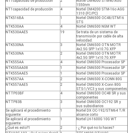
NT1capacidad de producción
2
Nortel OM4000 STM4o AGG
1550nm
NT1capacidad de producción
4
Nortel OM4200 STM-16o AGG
1310 (FC/PC)
NTK516BA
1
Nortel OM6500 OC48/STM16
STS
NTK530AA
4
Nortel OM6500 NGM WT
NTK530AAE5
19
Se trata de un sistema de
transmisión por cable de alta
velocidad.
NTK530NA
3
Nortel OM6500 OTN MOTR
4x2.5G SFP 1x10.7G XFP
NTK530NA
2
Nortel OM6500 OTN MOTR
4x2.5G SFP 1x10.7G XFP
NTK555AA
4
Nortel OM6500 Procesador SP
NTK555AA08
1
Nortel OM6500 Procesador SP
NTK555AAE5
1
Nortel OM6500 Procesador SP
NTK557AA
2
Nortel OM6500 X-CONN 80G
NTK557AAE5
2
Nortel OM6500 X-Conn 80G
STS-1/VC3 y sus componentes
NTTP03BF
4
Nortel OM6500 OC48 SR y sus
componentes
NTTP83B
3
Nortel OM6500 OC192 SR y
sus subsidiarios
Se aplicará el procedimiento
1
Nortel DX OC-192/STM64 T/R
siguiente:
alcance corto
Se aplicará el procedimiento
1
Nortel LH-1600G 10G WT
siguiente:
¿Qué es esto?1
2
- ¿ Por qué no lo haces?