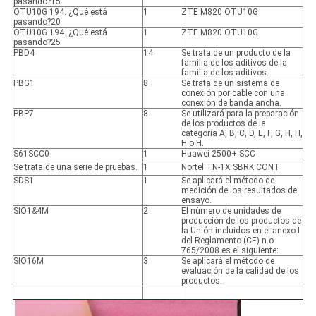
pasando?15
OTU10G 194. ¿Qué está
1
ZTE M820 OTU10G
pasando?20
OTU10G 194. ¿Qué está
1
ZTE M820 OTU10G
pasando?25
PBD4
14
Se trata de un producto de la
familia de los aditivos de la
familia de los aditivos.
PBG1
8
Se trata de un sistema de
conexión por cable con una
conexión de banda ancha.
PBP7
8
Se utilizará para la preparación
de los productos de la
categoría A, B, C, D, E, F, G, H, H,
H o H.
S61SCC0
1
Huawei 2500+ SCC
Se trata de una serie de pruebas.
1
Nortel TN-1X SBRK CONT
SDS1
1
Se aplicará el método de
medición de los resultados de
ensayo.
SIO1&4M
2
El número de unidades de
producción de los productos de
la Unión incluidos en el anexo I
del Reglamento (CE) n.o
765/2008 es el siguiente:
SIO16M
3
Se aplicará el método de
evaluación de la calidad de los
productos.