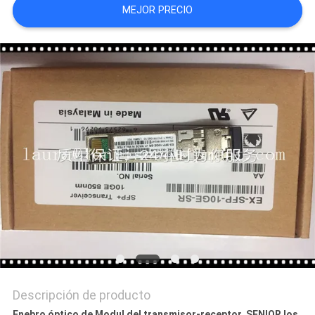
MEJOR PRECIO
CASOS
DE
TRABAJO
MAPA
DEL
SITIO
POLÍTICA
DE
PRIVACIDAD
Descripción de producto
Enebro óptico de Modul del transmisor-receptor, SENIOR los