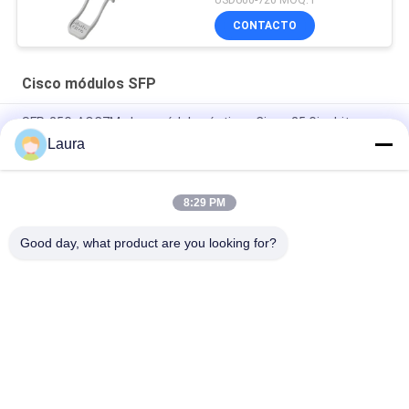
CONTACTO
Cisco módulos SFP
SFP-25G-AOC7M= Los módulos ópticos Cisco 25 Gigabit se
basan en el factor de forma SFP28
Laura
SFP-25G-AOC10M= SFP 25G AOC10M=Módulos ópticos de 25
Gigabit de Cisco
8:29 PM
SFP 10G SR Cisco módulos SFP SFP 10G SR Cisco
Good day, what product are you looking for?
Categorías Populares
Todos
Módulo Óptico Del 
Transmisor-
Transmisor-
Receptor Óptico Del 
Receptor
Sfp
Control Industrial 
Cisco Módulos SFP
Del PLC