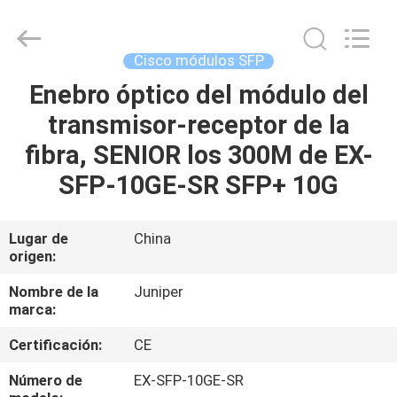
2026
LonRise
Equipment
Co.
Ltd..
Cisco módulos SFP
All
Rights
Enebro óptico del módulo del
EN
Reserved.
transmisor-receptor de la
CASA
fibra, SENIOR los 300M de EX-
PRODUCTOS
SFP-10GE-SR SFP+ 10G
LOS
Lugar de
China
origen:
VÍDEOS
Nombre de la
Juniper
marca:
SOBRE
Certificación:
CE
NOSOTROS
Número de
EX-SFP-10GE-SR