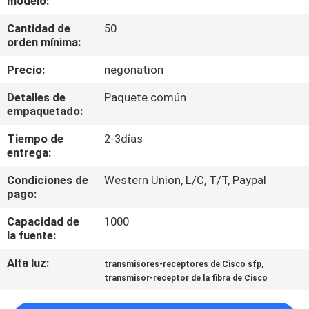
modelo:
RECORRIDO
Cantidad de
50
POR
orden mínima:
LA
Precio:
negonation
FÁBRICA
Detalles de
Paquete común
empaquetado:
CONTROL
Tiempo de
2-3días
DE
entrega:
CALIDAD
Condiciones de
Western Union, L/C, T/T, Paypal
pago:
PÓNGASE
Capacidad de
1000
EN
la fuente:
CONTACTO
Alta luz:
,
transmisores-receptores de Cisco sfp
transmisor-receptor de la fibra de Cisco
NOTICIAS