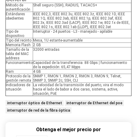
Método de
Shell seguro (SSH), RADIUS, TACACS+
autentificación
Estándares
IEEE 802,3, IEEE 802.3u, IEEE 802.3z, IEEE 802.1D, IEEE
obedientes
802.1Q, IEEE 802.3ab, IEEE 802.1p, IEEE 802.3af, IEEE
802.3x, IEEE 802.3ad (LACP), IEEE 802.1w, 802.1x de IEEE,
IEEE 802.1s, IEEE 802.1ab (LLDP), IEEE 802.3at
Tipo de
Interruptor - 24 puertos - L3 - manejado - apilable
dispositivo
Tipo del recinto
Mesa, 1U estante-aumentable
Memoria Flash
2 GB
Tamaño de la
32000 entradas
tabla del MAC
address
Funcionamiento
Capacidad de la transferencia: 88 Gbps ¦ funcionamiento
de la expedición: 65,47 Mpps
Ram
4 GB
Protocolo de la
SNMP 1, RMON 1, RMON 2, RMON 3, RMON 9, Telnet,
gestión remota
SNMP 3, SNMP 2c, SSH, CLI
Indicadores de
La velocidad de la transmisión del puerto, vira el modo
situación
hacia el lado de babor a dos caras, sistema, active,
situación, PoE
interruptor óptico de Ethernet
interruptor de Ethernet del poe
interruptor de red de la fibra óptica
Obtenga el mejor precio por