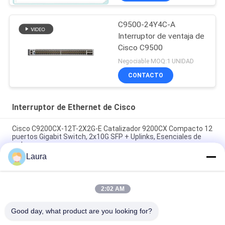
C9500-24Y4C-A
Interruptor de ventaja de
Cisco C9500
Negociable MOQ:1 UNIDAD
CONTACTO
Interruptor de Ethernet de Cisco
Cisco C9200CX-12T-2X2G-E Catalizador 9200CX Compacto 12
puertos Gigabit Switch, 2x10G SFP + Uplinks, Esenciales de
red
Laura
H3C LS-5130S-10P-HPWR-EI-H1 8-Port PoE+ Gigabit Switch
con 2 enlaces de subida SFP, presupuesto de PoE de 125 W
2:02 AM
C1300-48P-4X, conmutador Cisco Catalyst 1300, 48x
PoE+/370W, 4x 10G SFP+, montable en bastidor
Good day, what product are you looking for?