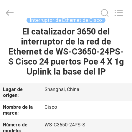
2026
LonRise
Equipment
Co.
Ltd..
Interruptor de Ethernet de Cisco
All
Rights
El catalizador 3650 del
EN
Reserved.
interruptor de la red de
CASA
Ethernet de WS-C3650-24PS-
PRODUCTOS
S Cisco 24 puertos Poe 4 X 1g
Uplink la base del IP
LOS
VÍDEOS
Lugar de
Shanghai, China
origen:
SOBRE
Nombre de la
Cisco
marca:
NOSOTROS
Número de
WS-C3650-24PS-S
modelo: