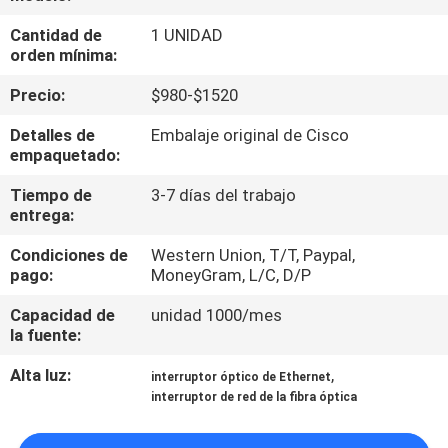
RECORRIDO
Cantidad de
1 UNIDAD
POR
orden mínima:
LA
Precio:
$980-$1520
FÁBRICA
Detalles de
Embalaje original de Cisco
empaquetado:
CONTROL
Tiempo de
3-7 días del trabajo
DE
entrega:
CALIDAD
Condiciones de
Western Union, T/T, Paypal,
pago:
MoneyGram, L/C, D/P
PÓNGASE
Capacidad de
unidad 1000/mes
la fuente:
EN
CONTACTO
Alta luz:
,
interruptor óptico de Ethernet
interruptor de red de la fibra óptica
NOTICIAS