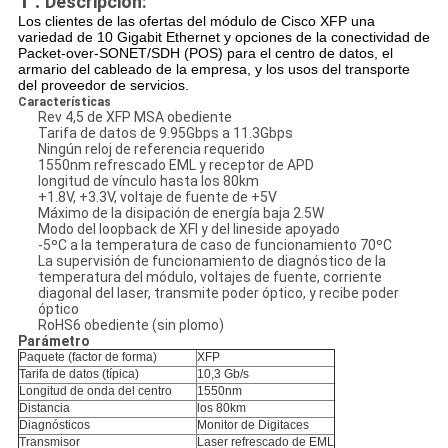
1 .
Descripción:
Los clientes de las ofertas del módulo de Cisco XFP una
variedad de 10 Gigabit Ethernet y opciones de la conectividad de
Packet-over-SONET/SDH (POS) para el centro de datos, el
armario del cableado de la empresa, y los usos del transporte
del proveedor de servicios.
Características
Rev 4,5 de XFP MSA obediente
Tarifa de datos de 9.95Gbps a 11.3Gbps
Ningún reloj de referencia requerido
1550nm refrescado EML y receptor de APD
longitud de vínculo hasta los 80km
+1.8V, +3.3V, voltaje de fuente de +5V
Máximo de la disipación de energía baja 2.5W
Modo del loopback de XFI y del lineside apoyado
-5ºC a la temperatura de caso de funcionamiento 70ºC
La supervisión de funcionamiento de diagnóstico de la
temperatura del módulo, voltajes de fuente, corriente
diagonal del laser, transmite poder óptico, y recibe poder
óptico
RoHS6 obediente (sin plomo)
Parámetro
Paquete (factor de forma)
XFP
Tarifa de datos (típica)
10,3 Gb/s
Longitud de onda del centro
1550nm
Distancia
los 80km
Diagnósticos
Monitor de Digitaces
Transmisor
Laser refrescado de EML