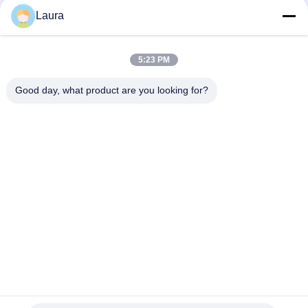
Laura
SFP-25G-AOC7M= Los módulos ópticos Cisco 25 Gigabit se
basan en el factor de forma SFP28
5:23 PM
SFP-25G-AOC10M= SFP 25G AOC10M=Módulos ópticos de 25
Gigabit de Cisco
Good day, what product are you looking for?
Categorías Populares
Todos
Módulo Óptico Del 
Transmisor-
Transmisor-
Receptor Óptico Del 
Receptor
Sfp
Control Industrial 
Cisco Módulos SFP
Del PLC
Módulo De Huawei 
Interruptor De 
SFP
Ethernet De Cisco
Interruptores De 
Puntos Finales De 
Red De Huawei
La Videoconferencia