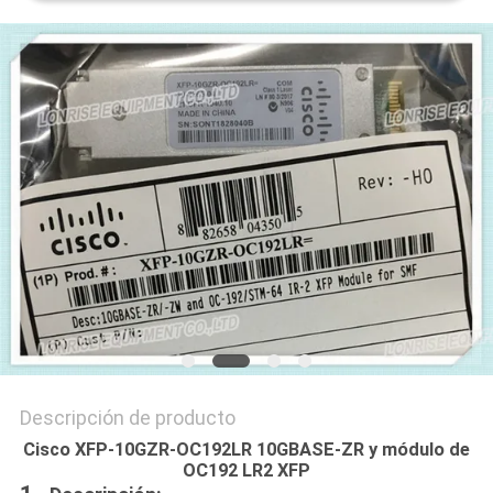
CASOS
DE
TRABAJO
MAPA
DEL
SITIO
POLÍTICA
DE
Descripción de producto
PRIVACIDAD
Cisco XFP-10GZR-OC192LR 10GBASE-ZR y módulo de
OC192 LR2 XFP