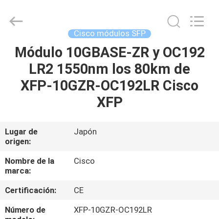
2026
LonRise
Equipment
Co.
Ltd..
Cisco módulos SFP
All
Rights
Módulo 10GBASE-ZR y OC192
EN
Reserved.
LR2 1550nm los 80km de
CASA
XFP-10GZR-OC192LR Cisco
PRODUCTOS
XFP
LOS
Lugar de
Japón
origen:
VÍDEOS
Nombre de la
Cisco
marca:
SOBRE
Certificación:
CE
NOSOTROS
Número de
XFP-10GZR-OC192LR