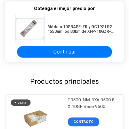
Obtenga el mejor precio por
Módulo 10GBASE-ZR y OC192 LR2
1550nm los 80km de XFP-10GZR-
OC192LR Cisco XFP
Continuar
Productos principales
C9500-NM-8X= 9500 8
X 10GE Serie 9500
CONTACTO