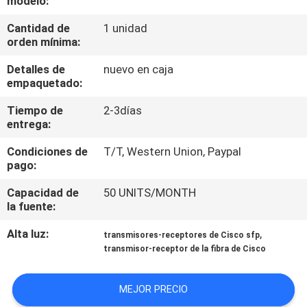
modelo:
RECORRIDO
Cantidad de
1 unidad
POR
orden mínima:
LA
Detalles de
nuevo en caja
FÁBRICA
empaquetado:
Tiempo de
2-3días
CONTROL
entrega:
DE
Condiciones de
T/T, Western Union, Paypal
pago:
CALIDAD
Capacidad de
50 UNITS/MONTH
la fuente:
PÓNGASE
EN
Alta luz:
,
transmisores-receptores de Cisco sfp
transmisor-receptor de la fibra de Cisco
CONTACTO
MEJOR PRECIO
NOTICIAS