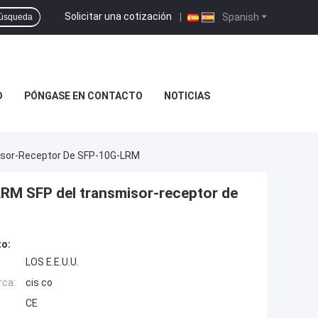
Solicitar una cotización
|
Spanish
úsqueda
D
PÓNGASE EN CONTACTO
NOTICIAS
isor-Receptor De SFP-10G-LRM
RM SFP del transmisor-receptor de
to:
LOS E.E.U.U.
rca:
cis co
CE