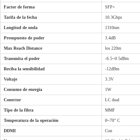
Factor de forma
SFP+
Tarifa de la fecha
10.3Gbps
Longitud de onda
1310nm
Presupuesto de poder
3.4dB
Max Reach Distance
los 220m
Transmita el poder
-6.5~0.5dBm
Reciba la sensibilidad
-12dBm
Voltaje
3.3V
Consumo de energía
1W
Conector
LC dual
Tipo de la fibra
MMF
Temperatura de la operación
0~70° C
DDMI
Con