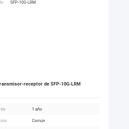
o:
SFP-10G-LRM
transmisor-receptor de SFP-10G-LRM
tía:
1 año
ción:
Común