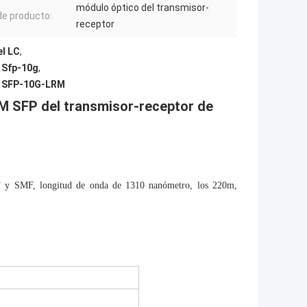
módulo óptico del transmisor-
de producto:
receptor
el LC
,
 Sfp-10g
,
e SFP-10G-LRM
 SFP del transmisor-receptor de
y SMF, longitud de onda de 1310 nanómetro, los 220m,