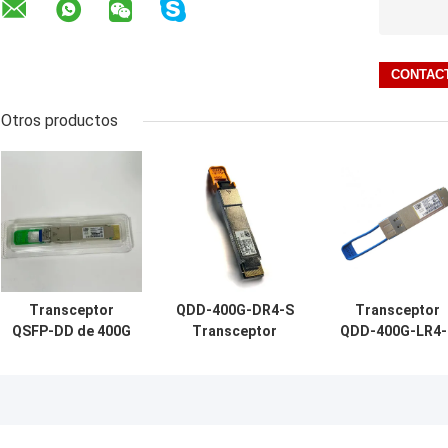
Otros productos
Transceptor
QDD-400G-DR4-S
Transceptor
QSFP-DD de 400G
Transceptor
QDD-400G-LR4-
QDD-400G-FR4-S,
QSFP-DD 400G,
400G QSFP-DD
400G-FR4, SMF
400G-DR4, SMF
400G-LR4, SMF
dúplex de 2 km
dúplex de 500 m
dúplex de 10 k