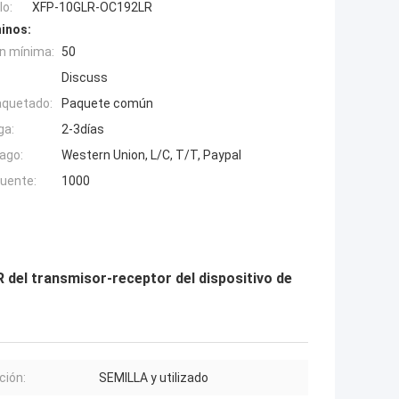
o:
XFP-10GLR-OC192LR
inos:
n mínima:
50
Discuss
aquetado:
Paquete común
ga:
2-3días
ago:
Western Union, L/C, T/T, Paypal
fuente:
1000
del transmisor-receptor del dispositivo de
ción:
SEMILLA y utilizado