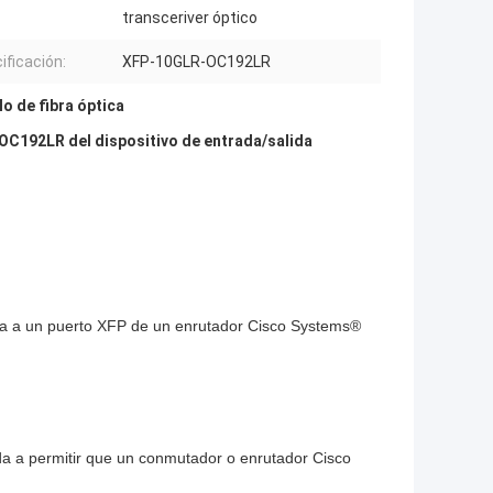
transceriver óptico
ificación:
XFP-10GLR-OC192LR
o de fibra óptica
OC192LR del dispositivo de entrada/salida
ecta a un puerto XFP de un enrutador Cisco Systems®
uda a permitir que un conmutador o enrutador Cisco