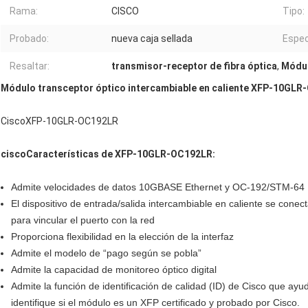
Rama:
CISCO
Tipo:
Probado:
nueva caja sellada
Espec
Resaltar:
transmisor-receptor de fibra óptica
,
Módul
Módulo transceptor óptico intercambiable en caliente XFP-10GLR-
CiscoXFP-10GLR-OC192LR
cisco
Características de XFP-10GLR-OC192LR:
Admite velocidades de datos 10GBASE Ethernet y OC-192/STM-64
El dispositivo de entrada/salida intercambiable en caliente se con
para vincular el puerto con la red
Proporciona flexibilidad en la elección de la interfaz
Admite el modelo de “pago según se pobla”
Admite la capacidad de monitoreo óptico digital
Admite la función de identificación de calidad (ID) de Cisco que ay
identifique si el módulo es un XFP certificado y probado por Cisco.