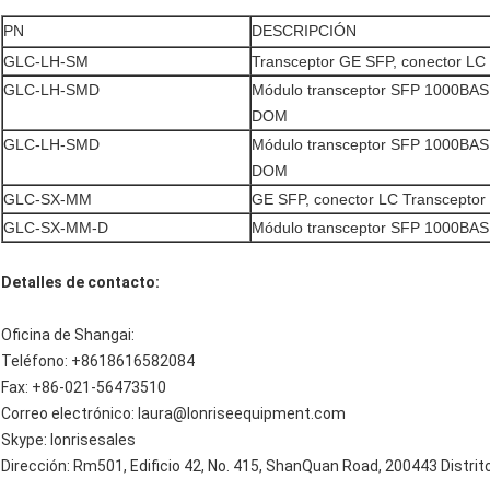
PN
DESCRIPCIÓN
GLC-LH-SM
Transceptor GE SFP, conector LC
GLC-LH-SMD
Módulo transceptor SFP 1000BA
DOM
GLC-LH-SMD
Módulo transceptor SFP 1000BA
DOM
GLC-SX-MM
GE SFP, conector LC Transceptor
GLC-SX-MM-D
Módulo transceptor SFP 1000BA
Detalles de contacto:
Oficina de Shangai:
Teléfono: +8618616582084
Fax: +86-021-56473510
Correo electrónico: laura@lonriseequipment.com
Skype: lonrisesales
Dirección: Rm501, Edificio 42, No. 415, ShanQuan Road, 200443 Distrit