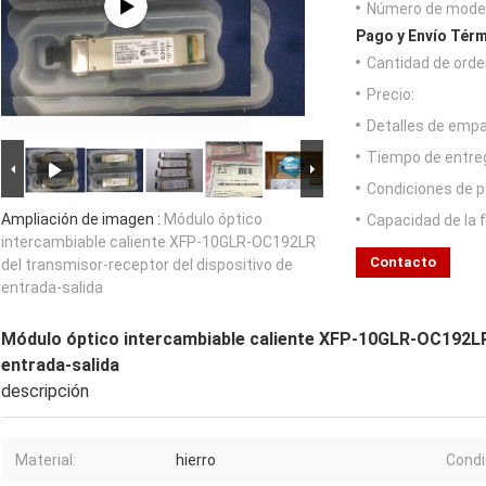
Número de model
Pago y Envío Térm
Cantidad de orde
Precio:
Detalles de emp
Tiempo de entre
Condiciones de p
Ampliación de imagen :
Módulo óptico
Capacidad de la 
intercambiable caliente XFP-10GLR-OC192LR
Contacto
del transmisor-receptor del dispositivo de
entrada-salida
Módulo óptico intercambiable caliente XFP-10GLR-OC192LR 
entrada-salida
descripción
Material:
hierro
Condi