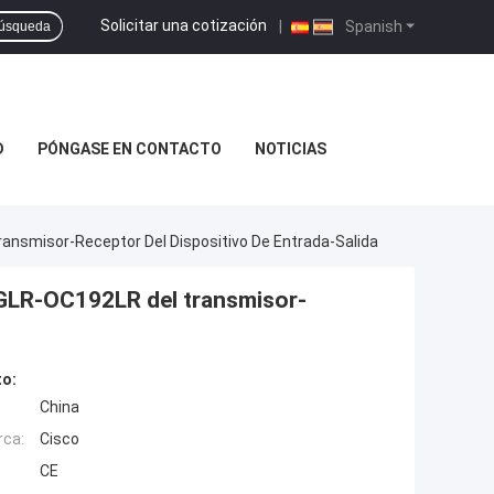
Solicitar una cotización
|
Spanish
úsqueda
D
PÓNGASE EN CONTACTO
NOTICIAS
ansmisor-Receptor Del Dispositivo De Entrada-Salida
0GLR-OC192LR del transmisor-
to:
China
rca:
Cisco
CE