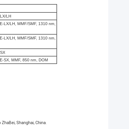
 LX/LH
SE-LX/LH, MMF/SMF, 1310 nm,
SE-LX/LH, MMF/SMF, 1310 nm,
 SX
SE-SX, MMF, 850 nm, DOM
o ZhaBei, Shanghai, China.