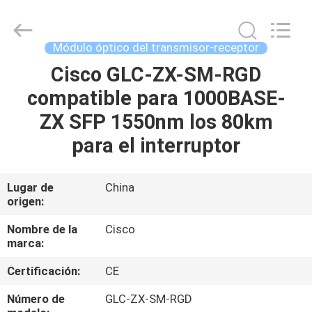
2026
LonRise
Equipment
Co.
Ltd..
Módulo óptico del transmisor-receptor
All
Rights
Cisco GLC-ZX-SM-RGD
EN
Reserved.
compatible para 1000BASE-
CASA
ZX SFP 1550nm los 80km
PRODUCTOS
para el interruptor
LOS
Lugar de
China
origen:
VÍDEOS
Nombre de la
Cisco
marca:
SOBRE
Certificación:
CE
NOSOTROS
Número de
GLC-ZX-SM-RGD