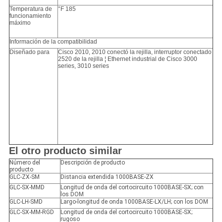
Temperatura de
°F 185
funcionamiento
máximo
Información de la compatibilidad
Diseñado para
Cisco 2010, 2010 conectó la rejilla, interruptor conectado
2520 de la rejilla ¦ Ethernet industrial de Cisco 3000
series, 3010 series
El otro producto similar
Número del
Descripción de producto
producto
GLC-ZX-SM
Distancia extendida 1000BASE-ZX
GLC-SX-MMD
Longitud de onda del cortocircuito 1000BASE-SX; con
los DOM
GLC-LH-SMD
Largo-longitud de onda 1000BASE-LX/LH; con los DOM
GLC-SX-MM-RGD
Longitud de onda del cortocircuito 1000BASE-SX;
rugoso