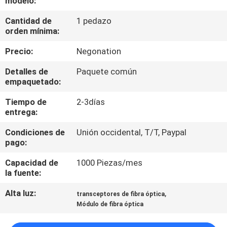
modelo:
RECORRIDO
Cantidad de
1 pedazo
POR
orden mínima:
LA
Precio:
Negonation
FÁBRICA
Detalles de
Paquete común
empaquetado:
CONTROL
Tiempo de
2-3días
DE
entrega:
CALIDAD
Condiciones de
Unión occidental, T/T, Paypal
pago:
PÓNGASE
Capacidad de
1000 Piezas/mes
EN
la fuente:
CONTACTO
Alta luz:
,
transceptores de fibra óptica
Módulo de fibra óptica
NOTICIAS