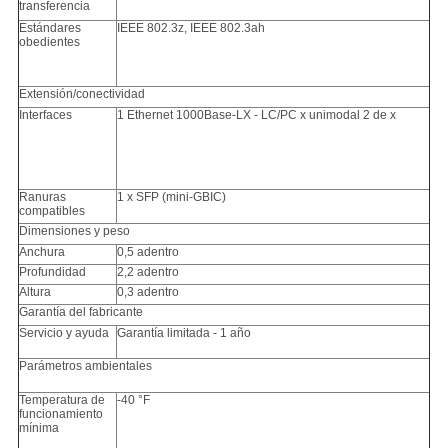
transferencia
Estándares
IEEE 802.3z, IEEE 802.3ah
obedientes
Extensión/conectividad
Interfaces
1 Ethernet 1000Base-LX - LC/PC x unimodal 2 de x
Ranuras
1 x SFP (mini-GBIC)
compatibles
Dimensiones y peso
Anchura
0,5 adentro
Profundidad
2,2 adentro
Altura
0,3 adentro
Garantía del fabricante
Servicio y ayuda
Garantía limitada - 1 año
Parámetros ambientales
Temperatura de
-40 °F
funcionamiento
mínima