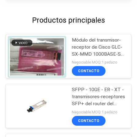
Productos principales
Módulo del transmisor-
receptor de Cisco GLC-
SX-MMD 1000BASE-SX
SFP
Negociable MOQ:1 pedazo
CONTACTO
SFPP - 10GE - ER - XT -
transmisores-receptores
SFP+ del router del
enebro
Negociable MOQ:1 pedazo
CONTACTO