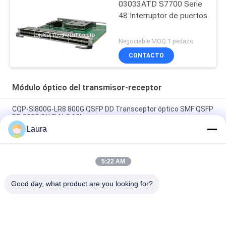
03033ATD S7700 Serie
48 Interruptor de puertos
Negociable MOQ:1 pedazo
CONTACTO
Módulo óptico del transmisor-receptor
CQP-SI800G-LR8 800G QSFP DD Transceptor óptico SMF QSFP
DD 800G 2*LR4 LC 10km
Laura
CQP-SI800G-SR8 800G QSFP DD Transceptor óptico MMF
QSFPDD 800G 2*SR4 MPO 100m
5:22 AM
CQP-SI800G-DR8 800G QSFP DD Transceptor óptico SMF
QSFP DD 800G 2*DR4 MPO 500m
Good day, what product are you looking for?
Categorías Populares
Todos