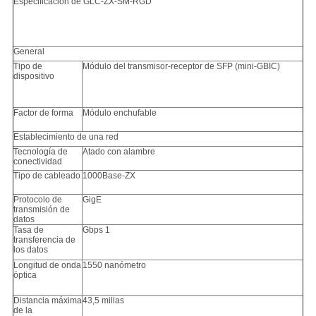
Especificación de GLC-ZX-SM-RGD
General
Tipo de
Módulo del transmisor-receptor de SFP (mini-GBIC)
dispositivo
Factor de forma
Módulo enchufable
Establecimiento de una red
Tecnología de
Atado con alambre
conectividad
Tipo de cableado
1000Base-ZX
Protocolo de
GigE
transmisión de
datos
Tasa de
Gbps 1
transferencia de
los datos
Longitud de onda
1550 nanómetro
óptica
Distancia máxima
43,5 millas
de la