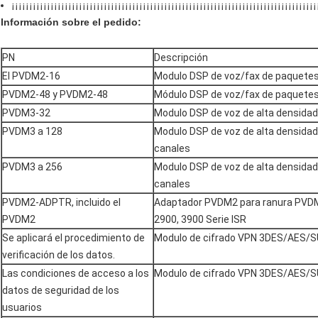
¡¡¡¡¡¡¡¡¡¡¡¡¡¡¡¡¡¡¡¡¡¡¡¡¡¡¡¡¡¡¡¡¡¡¡¡¡¡¡¡¡¡¡¡¡¡¡¡¡¡¡¡¡¡¡¡¡¡¡¡¡¡¡¡¡¡¡¡¡¡¡¡¡¡¡¡¡¡¡¡¡¡¡¡¡¡
Información sobre el pedido:
PN
Descripción
El PVDM2-16
Modulo DSP de voz/fax de paquetes
PVDM2-48 y PVDM2-48
Módulo DSP de voz/fax de paquetes
PVDM3-32
Modulo DSP de voz de alta densidad
PVDM3 a 128
Modulo DSP de voz de alta densidad
canales
PVDM3 a 256
Modulo DSP de voz de alta densidad
canales
PVDM2-ADPTR, incluido el
Adaptador PVDM2 para ranura PVDM
PVDM2
2900, 3900 Serie ISR
Se aplicará el procedimiento de
Modulo de cifrado VPN 3DES/AES/S
verificación de los datos.
Las condiciones de acceso a los
Modulo de cifrado VPN 3DES/AES/S
datos de seguridad de los
usuarios