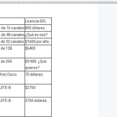
¡¡¡¡¡¡¡¡¡¡¡¡¡¡¡¡¡¡¡¡¡¡¡¡¡¡¡¡¡¡¡¡¡¡¡¡¡¡¡¡¡¡¡¡¡¡¡¡¡¡¡¡¡¡¡¡¡¡¡¡¡¡¡¡¡¡¡¡¡¡¡¡¡¡¡¡¡¡¡¡¡¡¡¡¡¡¡¡¡¡
Licencia GPL
 de 16 canales
800 dólares.
 de 48 canales
¿Qué es eso?
 de 32 canales
$1600 por año.
 de 128
$6400
 de 256
$9.900. ¿Qué
quieres?
 en Cisco
75 dólares.
UITE-B
$2750
UITE-B
3750 dólares