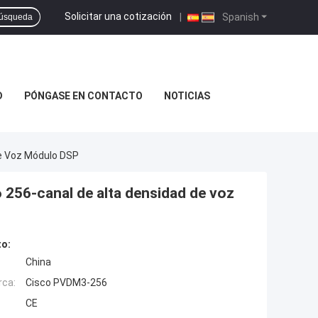
Solicitar una cotización
|
Spanish
úsqueda
D
PÓNGASE EN CONTACTO
NOTICIAS
e Voz Módulo DSP
56-canal de alta densidad de voz
to:
China
rca:
Cisco PVDM3-256
CE