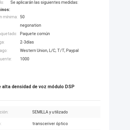
o:
Se aplicarán las siguientes medidas:
inos:
n mínima:
50
negonation
aquetado:
Paquete común
ga:
2-3días
ago:
Western Union, L/C, T/T, Paypal
fuente:
1000
 alta densidad de voz módulo DSP
ción:
SEMILLA y utilizado
:
transceriver óptico