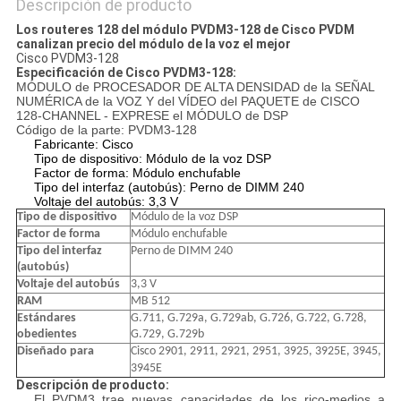
Descripción de producto
Los routeres 128 del módulo PVDM3-128 de Cisco PVDM
canalizan precio del módulo de la voz el mejor
Cisco PVDM3-128
Especificación de Cisco PVDM3-128:
MÓDULO de PROCESADOR DE ALTA DENSIDAD de la SEÑAL
NUMÉRICA de la VOZ Y del VÍDEO del PAQUETE de CISCO
128-CHANNEL - EXPRESE el MÓDULO de DSP
Código de la parte: PVDM3-128
Fabricante: Cisco
Tipo de dispositivo: Módulo de la voz DSP
Factor de forma: Módulo enchufable
Tipo del interfaz (autobús): Perno de DIMM 240
Voltaje del autobús: 3,3 V
Tipo de dispositivo
Módulo de la voz DSP
Factor de forma
Módulo enchufable
Tipo del interfaz
Perno de DIMM 240
(autobús)
Voltaje del autobús
3,3 V
RAM
MB 512
Estándares
G.711, G.729a, G.729ab, G.726, G.722, G.728,
obedientes
G.729, G.729b
Diseñado para
Cisco 2901, 2911, 2921, 2951, 3925, 3925E, 3945,
3945E
Descripción de producto:
El PVDM3 trae nuevas capacidades de los rico-medios a