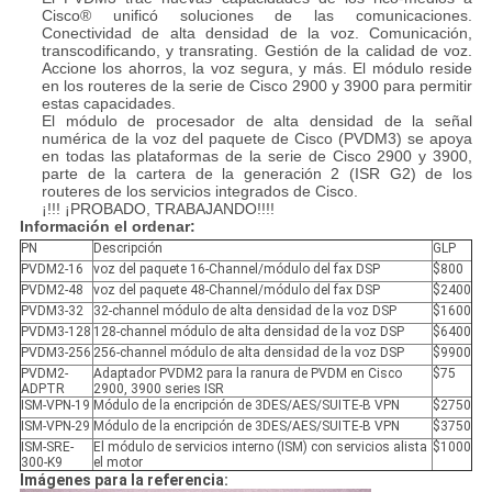
Cisco® unificó soluciones de las comunicaciones.
Conectividad de alta densidad de la voz. Comunicación,
transcodificando, y transrating. Gestión de la calidad de voz.
Accione los ahorros, la voz segura, y más. El módulo reside
en los routeres de la serie de Cisco 2900 y 3900 para permitir
estas capacidades.
El módulo de procesador de alta densidad de la señal
numérica de la voz del paquete de Cisco (PVDM3) se apoya
en todas las plataformas de la serie de Cisco 2900 y 3900,
parte de la cartera de la generación 2 (ISR G2) de los
routeres de los servicios integrados de Cisco.
¡!!! ¡PROBADO, TRABAJANDO!!!!
Información el ordenar:
PN
Descripción
GLP
PVDM2-16
voz del paquete 16-Channel/módulo del fax DSP
$800
PVDM2-48
voz del paquete 48-Channel/módulo del fax DSP
$2400
PVDM3-32
32-channel módulo de alta densidad de la voz DSP
$1600
PVDM3-128
128-channel módulo de alta densidad de la voz DSP
$6400
PVDM3-256
256-channel módulo de alta densidad de la voz DSP
$9900
PVDM2-
Adaptador PVDM2 para la ranura de PVDM en Cisco
$75
ADPTR
2900, 3900 series ISR
ISM-VPN-19
Módulo de la encripción de 3DES/AES/SUITE-B VPN
$2750
ISM-VPN-29
Módulo de la encripción de 3DES/AES/SUITE-B VPN
$3750
ISM-SRE-
El módulo de servicios interno (ISM) con servicios alista
$1000
300-K9
el motor
Imágenes para la referencia: