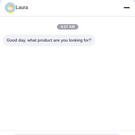
Laura
ISR4221-SEC/K9 ISR 4321 with 2 onboard GE, 2 NIM slots, 1 ISC
slot, 4 GB Flash Memory default, 4 GB DRAM default
C1-ASR1001-HX/K9 Cisco proveedor de 1000 de la serie del
4:27 AM
radar de vigilancia aérea de la plataforma de Cisco módulos
del router
Good day, what product are you looking for?
Categorías Populares
Todos
Módulo Óptico Del 
Transmisor-
Transmisor-
Receptor Óptico Del 
Receptor
Sfp
Control Industrial 
Cisco Módulos SFP
Del PLC
Módulo De Huawei 
Interruptor De 
SFP
Ethernet De Cisco
Interruptores De 
Puntos Finales De 
Red De Huawei
La Videoconferencia