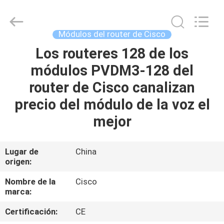
2026
LonRise
Equipment
Co.
Ltd..
Módulos del router de Cisco
All
Rights
Los routeres 128 de los
EN
Reserved.
módulos PVDM3-128 del
CASA
router de Cisco canalizan
PRODUCTOS
precio del módulo de la voz el
mejor
LOS
VÍDEOS
Lugar de
China
origen:
SOBRE
Nombre de la
Cisco
marca:
NOSOTROS
Certificación:
CE