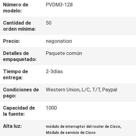
RECORRIDO
Número de
PVDM3-128
modelo:
POR
Cantidad de
50
LA
orden mínima:
FÁBRICA
Precio:
negonation
CONTROL
Detalles de
Paquete común
empaquetado:
DE
Tiempo de
2-3días
CALIDAD
entrega:
Condiciones de
Western Union, L/C, T/T, Paypal
PÓNGASE
pago:
EN
Capacidad de
1000
CONTACTO
la fuente:
Alta luz:
,
módulo de interruptor del router de Cisco
NOTICIAS
Módulo de servicio de Cisco