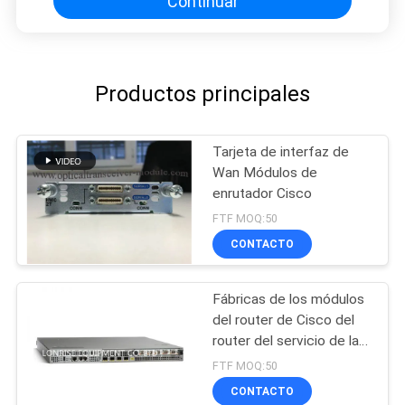
Continuar
Productos principales
Tarjeta de interfaz de
Wan Módulos de
enrutador Cisco
FTF MOQ:50
CONTACTO
Fábricas de los módulos
del router de Cisco del
router del servicio de la
agregación ASR1001
FTF MOQ:50
CONTACTO