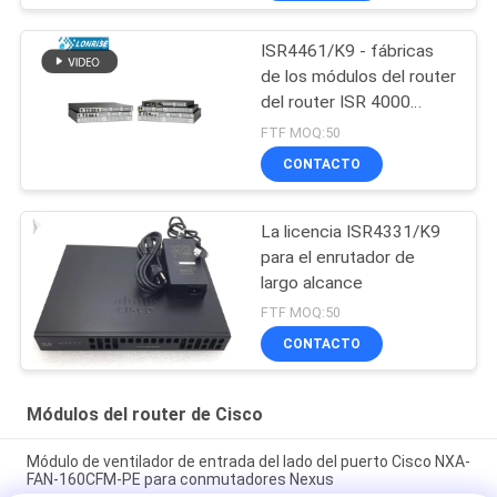
ISR4461/K9 - fábricas
de los módulos del router
del router ISR 4000
Cisco de Cisco
FTF MOQ:50
CONTACTO
La licencia ISR4331/K9
para el enrutador de
largo alcance
FTF MOQ:50
CONTACTO
Módulos del router de Cisco
Módulo de ventilador de entrada del lado del puerto Cisco NXA-
FAN-160CFM-PE para conmutadores Nexus