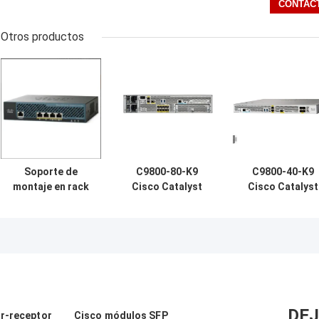
Otros productos
Soporte de
C9800-80-K9
C9800-40-K9
montaje en rack
Cisco Catalyst
Cisco Catalyst
para controlador
9800-80
9800-40
inalámbrico Cisco
Controlador
Controlador
3504: un soporte
inalámbrico 8x 10
inalámbrico 4x 
de montaje en
GE o 6x 10 GE + 2x
GE/1 GE SFP+/S
rack para el
1 GE SFP+/SFP
controlador
inalámbrico Cisco
3504
DEJ
or-receptor
Cisco módulos SFP