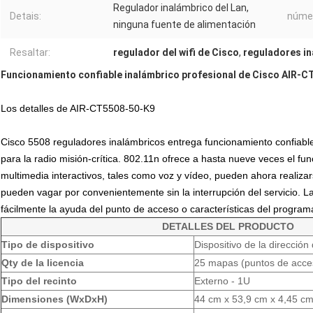
Regulador inalámbrico del Lan,
Detais:
númer
ninguna fuente de alimentación
Resaltar:
regulador del wifi de Cisco
,
reguladores in
Funcionamiento confiable inalámbrico profesional de Cisco AIR-C
Los detalles de AIR-CT5508-50-K9
Cisco 5508 reguladores inalámbricos entrega funcionamiento confiable,
para la radio misión-crítica. 802.11n ofrece a hasta nueve veces el fu
multimedia interactivos, tales como voz y vídeo, pueden ahora realizars
pueden vagar por convenientemente sin la interrupción del servicio. L
fácilmente la ayuda del punto de acceso o características del program
DETALLES DEL PRODUCTO
Tipo de dispositivo
Dispositivo de la dirección 
Qty de la licencia
25 mapas (puntos de acc
Tipo del recinto
Externo - 1U
Dimensiones (WxDxH)
44 cm x 53,9 cm x 4,45 c