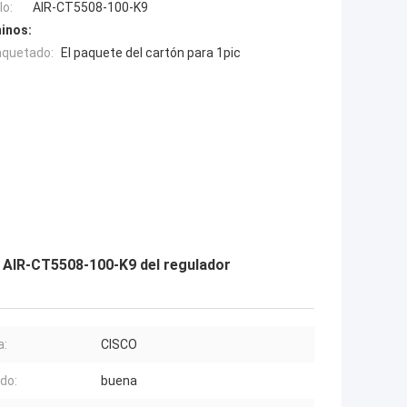
o:
AIR-CT5508-100-K9
inos:
aquetado:
El paquete del cartón para 1pic
o AIR-CT5508-100-K9 del regulador
a:
CISCO
do:
buena