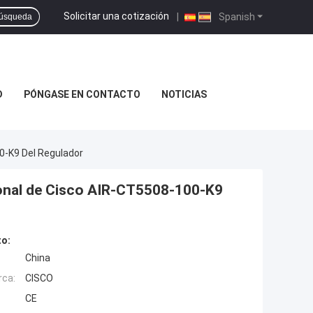
Solicitar una cotización
|
Spanish
úsqueda
D
PÓNGASE EN CONTACTO
NOTICIAS
0-K9 Del Regulador
ional de Cisco AIR-CT5508-100-K9
to:
China
rca:
CISCO
CE