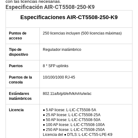
con las licencias necesarias.
Especificación
AIR-CT5508-250-K9
Especificaciones AIR-CT5508-250-K9
Puntos de
250 licencias incluyen (500 licencias máximas)
acceso
Tipo de
Regulador inalámbrico
dispositivo
Puertos
8 * SFP uplinks
Puertos de la
10/100/1000 RJ-45
consola
Estándares
802.11a/b/g/d/e/h/k/n/r/u/w/ac
inalámbricos
Licencia
● 5 AP licese: L-LIC-CT5508-5A
● 25 AP licese: L-LIC-CT5508-25A
● 50 AP licese: L-LIC-CT5508-50A
● 100 AP licese: L-LIC-CT5508-100A
● 250 AP licese: L-LIC-CT5508-250A
Licencia del ● DTLS: L-LIC-CT55-LPE-K9