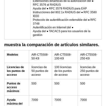
Extensiones dinámicas de la autorización del ●
RFC 3576 al RADIUS
Ayuda del ● RFC 3579 RADIUS para EAP
Instrucciones del 802.1x RADIUS del ● RFC 3580
IEEE
Protocolo de autentificación extensible del ● RFC
3748
Autentificación en Internet del ●
Ayuda del ● TACACS para los usuarios de la
gestión
muestra la comparación de artículos similares.
Modelos
AIR-CT5508-
AIR-CT5508-
AIR-CT5508-
50-K9
100-K9
250-K9
Licencias de
licencias de
100 licencias
licencias de
los puntos de
50 puntos de
de los puntos
250 puntos de
acceso
acceso
de acceso
acceso
Puntos de
500
500
500
acceso
máximos
Ayuda
7000
7000
7000
máxima del