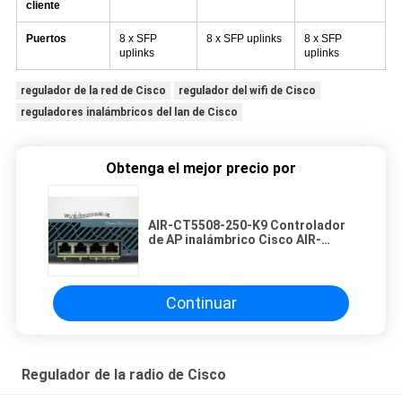
cliente
Puertos
8 x SFP
8 x SFP uplinks
8 x SFP
uplinks
uplinks
regulador de la red de Cisco
regulador del wifi de Cisco
reguladores inalámbricos del lan de Cisco
Obtenga el mejor precio por
AIR-CT5508-250-K9 Controlador
de AP inalámbrico Cisco AIR-
CT5508-250-K9 Controlador
inalámbrico de la serie 5508 de
Cisco para hasta 250 puntos de
acceso
Continuar
Regulador de la radio de Cisco