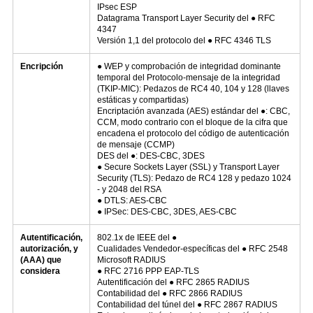
IPsec ESP
Datagrama Transport Layer Security del ● RFC
4347
Versión 1,1 del protocolo del ● RFC 4346 TLS
Encripción
● WEP y comprobación de integridad dominante
temporal del Protocolo-mensaje de la integridad
(TKIP-MIC): Pedazos de RC4 40, 104 y 128 (llaves
estáticas y compartidas)
Encriptación avanzada (AES) estándar del ●: CBC,
CCM, modo contrario con el bloque de la cifra que
encadena el protocolo del código de autenticación
de mensaje (CCMP)
DES del ●: DES-CBC, 3DES
● Secure Sockets Layer (SSL) y Transport Layer
Security (TLS): Pedazo de RC4 128 y pedazo 1024
- y 2048 del RSA
● DTLS: AES-CBC
● IPSec: DES-CBC, 3DES, AES-CBC
Autentificación,
802.1x de IEEE del ●
autorización, y
Cualidades Vendedor-específicas del ● RFC 2548
(AAA) que
Microsoft RADIUS
considera
● RFC 2716 PPP EAP-TLS
Autentificación del ● RFC 2865 RADIUS
Contabilidad del ● RFC 2866 RADIUS
Contabilidad del túnel del ● RFC 2867 RADIUS