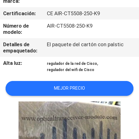
marca:
RECORRIDO
POR
Certificación:
CE AIR-CT5508-250-K9
LA
Número de
AIR-CT5508-250-K9
modelo:
FÁBRICA
Detalles de
El paquete del cartón con palstic
empaquetado:
CONTROL
Alta luz:
,
regulador de la red de Cisco
DE
regulador del wifi de Cisco
CALIDAD
MEJOR PRECIO
PÓNGASE
EN
CONTACTO
NOTICIAS