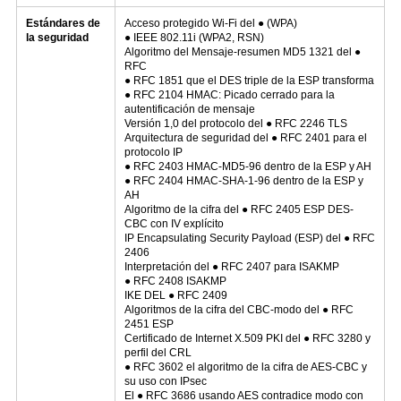
Estándares de
Acceso protegido Wi-Fi del ● (WPA)
la seguridad
● IEEE 802.11i (WPA2, RSN)
Algoritmo del Mensaje-resumen MD5 1321 del ●
RFC
● RFC 1851 que el DES triple de la ESP transforma
● RFC 2104 HMAC: Picado cerrado para la
autentificación de mensaje
Versión 1,0 del protocolo del ● RFC 2246 TLS
Arquitectura de seguridad del ● RFC 2401 para el
protocolo IP
● RFC 2403 HMAC-MD5-96 dentro de la ESP y AH
● RFC 2404 HMAC-SHA-1-96 dentro de la ESP y
AH
Algoritmo de la cifra del ● RFC 2405 ESP DES-
CBC con IV explícito
IP Encapsulating Security Payload (ESP) del ● RFC
2406
Interpretación del ● RFC 2407 para ISAKMP
● RFC 2408 ISAKMP
IKE DEL ● RFC 2409
Algoritmos de la cifra del CBC-modo del ● RFC
2451 ESP
Certificado de Internet X.509 PKI del ● RFC 3280 y
perfil del CRL
● RFC 3602 el algoritmo de la cifra de AES-CBC y
su uso con IPsec
El ● RFC 3686 usando AES contradice modo con