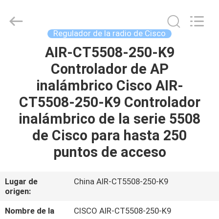
2026
LonRise
Equipment
Co.
Ltd..
Regulador de la radio de Cisco
All
Rights
AIR-CT5508-250-K9
EN
Reserved.
Controlador de AP
CASA
inalámbrico Cisco AIR-
PRODUCTOS
CT5508-250-K9 Controlador
inalámbrico de la serie 5508
LOS
de Cisco para hasta 250
VÍDEOS
puntos de acceso
SOBRE
Lugar de
China AIR-CT5508-250-K9
origen:
NOSOTROS
Nombre de la
CISCO AIR-CT5508-250-K9