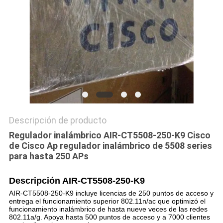
CASOS
DE
TRABAJO
SITEMAP
Descripción de producto
POLÍTICA
Regulador inalámbrico AIR-CT5508-250-K9 Cisco
DE
de Cisco Ap regulador inalámbrico de 5508 series
para hasta 250 APs
PRIVACIDAD
Descripción
AIR-CT5508-250-K9
AIR-CT5508-250-K9 incluye licencias de 250 puntos de acceso y
entrega el funcionamiento superior 802.11n/ac que optimizó el
funcionamiento inalámbrico de hasta nueve veces de las redes
802.11a/g. Apoya hasta 500 puntos de acceso y a 7000 clientes