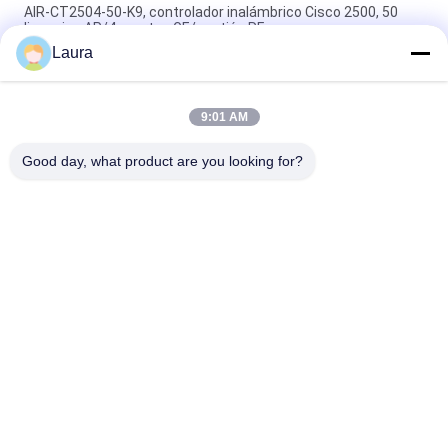
AIR-CT2504-50-K9, controlador inalámbrico Cisco 2500, 50
licencias AP/4 puertos GE/gestión RF
Laura
Cisco C9800-L-F-K9 Controlador WLAN Controlador
inalámbrico de enlace ascendente de fibra Catalyst 9800-L
9:01 AM
Tipo interior del sitio de los puntos de acceso 11ax de Huawei
AirEngine5761-11WD - 2 + 2 frecuencias duales
Good day, what product are you looking for?
Categorías Populares
Todos
Módulo Óptico Del 
Transmisor-
Transmisor-
Receptor Óptico Del 
Receptor
Sfp
Control Industrial 
Cisco Módulos SFP
Del PLC
Módulo De Huawei 
Interruptor De 
SFP
Ethernet De Cisco
Interruptores De 
Puntos Finales De 