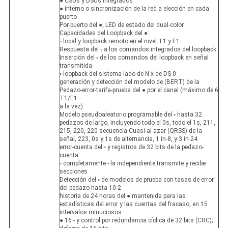
● CSUs y DSUs integrados
● interno o sincronización de la red a elección en cada
puerto
Por-puerto del ●, LED de estado del dual-color
Capacidades del Loopback del ●:
◦ local y loopback remoto en el nivel T1 y E1
Respuesta del ◦ a los comandos integrados del loopback
Inserción del ◦ de los comandos del loopback en señal
transmitida
◦ loopback del sistema-lado de N x de DS-0
generación y detección del modelo de (BERT) de la
Pedazo-error-tarifa-prueba del ● por el canal (máximo de 6
T1/E1
a la vez)
Modelo pseudoaleatorio programable del ◦ hasta 32
pedazos de largo, incluyendo todo el 0s, todo el 1s, 211,
215, 220, 220 secuencia Cuasi-al azar (QRSS) de la
señal, 223, 0s y 1s de alternancia, 1 in-8, y 3 in-24
error-cuenta del ◦ y registros de 32 bits de la pedazo-
cuenta
◦ completamente - la independiente transmite y recibe
secciones
Detección del ◦ de modelos de prueba con tasas de error
del pedazo hasta 10-2
historia de 24 horas del ● mantenida para las
estadísticas del error y las cuentas del fracaso, en 15
intervalos minuciosos
● 16 - y control por redundancia cíclica de 32 bits (CRC);