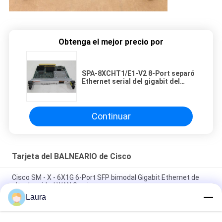
Obtenga el mejor precio por
SPA-8XCHT1/E1-V2 8-Port separó
Ethernet serial del gigabit del
BALNEARIO T1/E1
Continuar
Tarjeta del BALNEARIO de Cisco
Cisco SM - X - 6X1G 6-Port SFP bimodal Gigabit Ethernet de
alta densidad WAN Service
Laura
4000 cortafuego de red bajo del IP de la tarjeta ISR4331 3GE
2NIM del BALNEARIO de Cisco del router