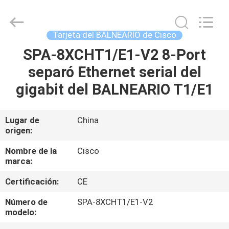
2026
LonRise
Equipment
Co.
Ltd..
Tarjeta del BALNEARIO de Cisco
All
Rights
SPA-8XCHT1/E1-V2 8-Port
EN
Reserved.
separó Ethernet serial del
CASA
gigabit del BALNEARIO T1/E1
PRODUCTOS
Lugar de
China
origen:
LOS
VÍDEOS
Nombre de la
Cisco
marca:
Certificación:
CE
SOBRE
NOSOTROS
Número de
SPA-8XCHT1/E1-V2
modelo: