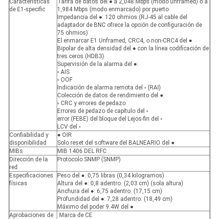
Características
Tarifa de datos del ● a 2,048 Mbps (modo unframed) o a
de E1-specific
1,984 Mbps (modo enmarcado) por puerto
Impedancia del ●: 120 ohmios (RJ-45 al cable del
adaptador de BNC ofrece la opción de configuración de
75 ohmios)
El enmarcar E1 Unframed, CRC4, o non-CRC4 del ●
Bipolar de alta densidad del ● con la línea codificación de
tres ceros (HDB3)
Supervisión de la alarma del ●:
◦ AIS
◦ OOF
Indicación de alarma remota del ◦ (RAI)
Colección de datos de rendimiento del ●:
◦ CRC y errores de pedazo
Errores de pedazo de capítulo del ◦
error (FEBE) del bloque del Lejos-fin del ◦
LCV del ◦
Confiabilidad y
● OIR
disponibilidad
Solo reset del software del BALNEARIO del ●
MIBs
MIB 1406 DEL RFC
Dirección de la
Protocolo SNMP (SNMP)
red
Especificaciones
Peso del ●: 0,75 libras (0,34 kilogramos)
físicas
Altura del ●: 0,8 adentro. (2,03 cm) (sola altura)
Anchura del ●: 6,75 adentro. (17,15 cm)
Profundidad del ●: 7,28 adentro. (18,49 cm)
Máximo del poder 9.4W del ●
Aprobaciones de
Marca de CE