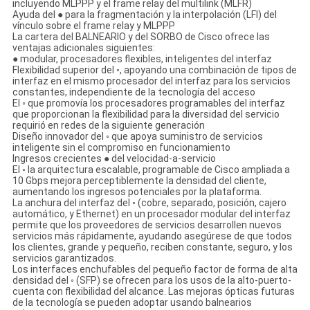
incluyendo MLPPP y el frame relay del multilink (MLFR)
Ayuda del ● para la fragmentación y la interpolación (LFI) del
vínculo sobre el frame relay y MLPPP
La cartera del BALNEARIO y del SORBO de Cisco ofrece las
ventajas adicionales siguientes:
● modular, procesadores flexibles, inteligentes del interfaz
Flexibilidad superior del ◦, apoyando una combinación de tipos de
interfaz en el mismo procesador del interfaz para los servicios
constantes, independiente de la tecnología del acceso
El ◦ que promovía los procesadores programables del interfaz
que proporcionan la flexibilidad para la diversidad del servicio
requirió en redes de la siguiente generación
Diseño innovador del ◦ que apoya suministro de servicios
inteligente sin el compromiso en funcionamiento
Ingresos crecientes ● del velocidad-a-servicio
El ◦ la arquitectura escalable, programable de Cisco ampliada a
10 Gbps mejora perceptiblemente la densidad del cliente,
aumentando los ingresos potenciales por la plataforma.
La anchura del interfaz del ◦ (cobre, separado, posición, cajero
automático, y Ethernet) en un procesador modular del interfaz
permite que los proveedores de servicios desarrollen nuevos
servicios más rápidamente, ayudando asegúrese de que todos
los clientes, grande y pequeño, reciben constante, seguro, y los
servicios garantizados.
Los interfaces enchufables del pequeño factor de forma de alta
densidad del ◦ (SFP) se ofrecen para los usos de la alto-puerto-
cuenta con flexibilidad del alcance. Las mejoras ópticas futuras
de la tecnología se pueden adoptar usando balnearios