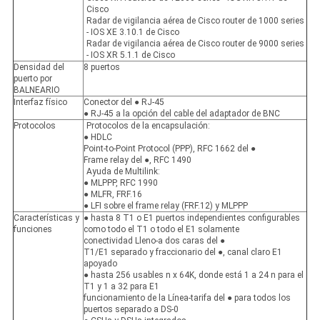
Cisco
Radar de vigilancia aérea de Cisco router de 1000 series
- IOS XE 3.10.1 de Cisco
Radar de vigilancia aérea de Cisco router de 9000 series
- IOS XR 5.1.1 de Cisco
Densidad del
8 puertos
puerto por
BALNEARIO
Interfaz físico
Conector del ● RJ-45
● RJ-45 a la opción del cable del adaptador de BNC
Protocolos
Protocolos de la encapsulación:
● HDLC
Point-to-Point Protocol (PPP), RFC 1662 del ●
Frame relay del ●, RFC 1490
Ayuda de Multilink:
● MLPPP, RFC 1990
● MLFR, FRF.16
● LFI sobre el frame relay (FRF.12) y MLPPP
Características y
● hasta 8 T1 o E1 puertos independientes configurables
funciones
como todo el T1 o todo el E1 solamente
conectividad Lleno-a dos caras del ●
T1/E1 separado y fraccionario del ●, canal claro E1
apoyado
● hasta 256 usables n x 64K, donde está 1 a 24 n para el
T1 y 1 a 32 para E1
funcionamiento de la Línea-tarifa del ● para todos los
puertos separado a DS-0