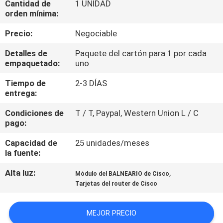
Cantidad de
1 UNIDAD
RECORRIDO
orden mínima:
POR
Precio:
Negociable
LA
Detalles de
Paquete del cartón para 1 por cada
FÁBRICA
empaquetado:
uno
Tiempo de
2-3 DÍAS
CONTROL
entrega:
DE
Condiciones de
T / T, Paypal, Western Union L / C
CALIDAD
pago:
Capacidad de
25 unidades/meses
PÓNGASE
la fuente:
EN
Alta luz:
,
Módulo del BALNEARIO de Cisco
Tarjetas del router de Cisco
CONTACTO
MEJOR PRECIO
NOTICIAS