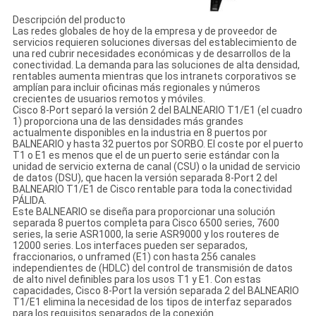
Descripción del producto
Las redes globales de hoy de la empresa y de proveedor de
servicios requieren soluciones diversas del establecimiento de
una red cubrir necesidades económicas y de desarrollos de la
conectividad. La demanda para las soluciones de alta densidad,
rentables aumenta mientras que los intranets corporativos se
amplían para incluir oficinas más regionales y números
crecientes de usuarios remotos y móviles.
Cisco 8-Port separó la versión 2 del BALNEARIO T1/E1 (el cuadro
1) proporciona una de las densidades más grandes
actualmente disponibles en la industria en 8 puertos por
BALNEARIO y hasta 32 puertos por SORBO. El coste por el puerto
T1 o E1 es menos que el de un puerto serie estándar con la
unidad de servicio externa de canal (CSU) o la unidad de servicio
de datos (DSU), que hacen la versión separada 8-Port 2 del
BALNEARIO T1/E1 de Cisco rentable para toda la conectividad
PÁLIDA.
Este BALNEARIO se diseña para proporcionar una solución
separada 8 puertos completa para Cisco 6500 series, 7600
series, la serie ASR1000, la serie ASR9000 y los routeres de
12000 series. Los interfaces pueden ser separados,
fraccionarios, o unframed (E1) con hasta 256 canales
independientes de (HDLC) del control de transmisión de datos
de alto nivel definibles para los usos T1 y E1. Con estas
capacidades, Cisco 8-Port la versión separada 2 del BALNEARIO
T1/E1 elimina la necesidad de los tipos de interfaz separados
para los requisitos separados de la conexión.