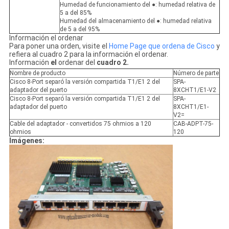
Humedad de funcionamiento del ●: humedad relativa de
5 a del 85%
Humedad del almacenamiento del ●: humedad relativa
de 5 a del 95%
Información el ordenar
Para poner una orden, visite el
Home Page que ordena de Cisco
y
refiera al cuadro 2 para la información el ordenar.
Información
el
ordenar del
cuadro 2.
Nombre de producto
Número de parte
Cisco 8-Port separó la versión compartida T1/E1 2 del
SPA-
adaptador del puerto
8XCHT1/E1-V2
Cisco 8-Port separó la versión compartida T1/E1 2 del
SPA-
adaptador del puerto
8XCHT1/E1-
V2=
Cable del adaptador - convertidos 75 ohmios a 120
CAB-ADPT-75-
ohmios
120
Imágenes: