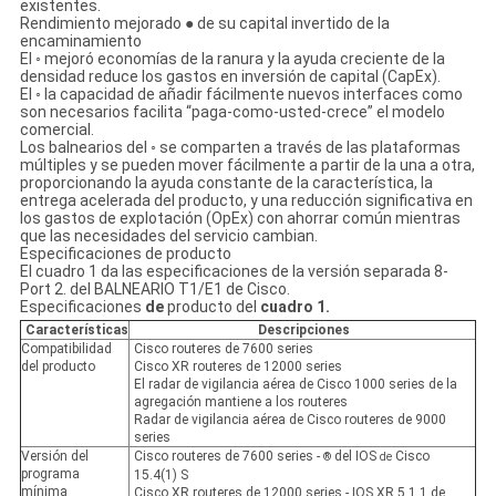
existentes.
Rendimiento mejorado ● de su capital invertido de la
encaminamiento
El ◦ mejoró economías de la ranura y la ayuda creciente de la
densidad reduce los gastos en inversión de capital (CapEx).
El ◦ la capacidad de añadir fácilmente nuevos interfaces como
son necesarios facilita “paga-como-usted-crece” el modelo
comercial.
Los balnearios del ◦ se comparten a través de las plataformas
múltiples y se pueden mover fácilmente a partir de la una a otra,
proporcionando la ayuda constante de la característica, la
entrega acelerada del producto, y una reducción significativa en
los gastos de explotación (OpEx) con ahorrar común mientras
que las necesidades del servicio cambian.
Especificaciones de producto
El cuadro 1 da las especificaciones de la versión separada 8-
Port 2. del BALNEARIO T1/E1 de Cisco.
Especificaciones
de
producto del
cuadro 1.
Características
Descripciones
Compatibilidad
Cisco routeres de 7600 series
del producto
Cisco XR routeres de 12000 series
El radar de vigilancia aérea de Cisco 1000 series de la
agregación mantiene a los routeres
Radar de vigilancia aérea de Cisco routeres de 9000
series
Versión del
Cisco routeres de 7600 series -
del IOS
Cisco
®
de
programa
15.4(1) S
mínima
Cisco XR routeres de 12000 series - IOS XR 5.1.1 de