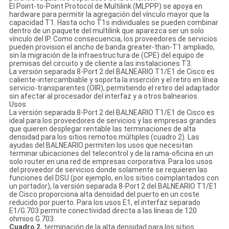
El Point-to-Point Protocol de Multilink (MLPPP) se apoya en
hardware para permitir la agregación del vínculo mayor que la
capacidad T1. Hasta ocho T1s individuales se pueden combinar
dentro de un paquete del multilink que aparezca ser un solo
vínculo del IP. Como consecuencia, los proveedores de servicios
pueden provision el ancho de banda greater-than-T1 ampliado,
sin la migración de la infraestructura de (CPE) del equipo de
premisas del circuito y de cliente a las instalaciones T3.
La versión separada 8-Port 2 del BALNEARIO T1/E1 de Cisco es
caliente-intercambiable y soporta la inserción y el retiro en línea
servicio-transparentes (OIR), permitiendo el retiro del adaptador
sin afectar al procesador del interfaz y a otros balnearios.
Usos
La versión separada 8-Port 2 del BALNEARIO T1/E1 de Cisco es
ideal para los proveedores de servicios y las empresas grandes
que quieren desplegar rentable las terminaciones de alta
densidad para los sitios remotos múltiples (cuadro 2). Las
ayudas del BALNEARIO permiten los usos que necesitan
terminar ubicaciones del telecontrol y de la rama-oficina en un
solo router en una red de empresas corporativa. Para los usos
del proveedor de servicios donde solamente se requieren las
funciones del DSU (por ejemplo, en los sitios coimplantados con
un portador), la versión separada 8-Port 2 del BALNEARIO T1/E1
de Cisco proporciona alta densidad del puerto en un coste
reducido por puerto. Para los usos E1, el interfaz separado
E1/G.703 permite conectividad directa a las líneas de 120
ohmios G.703.
Cuadro 2.
terminación de la alta densidad para los sitios