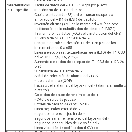
defecto de 16 bits
Características
Tarifa de datos del ● a 1,536 Mbps por puerto
de T1-specific
Impedancia del ●: 100 ohmios
Capítulo estupendo (SF) o el enmarcar estupendo
ampliado del ● D4 de (ESF) del capítulo
Inversión alterna (AMI) de la marca del ● o línea cero
codificación de la substitución del binario 8 (B8ZS)
Transmisión de datos (FDL) de la instalación del ANSI
T1.403 y de AT&T TR 54016 del ●
Longitud de cable a elección T1 del ● en pies de los
incrementos de 0 a 655
Línea a elección estructura-hacia fuera (LBO) del T1 CSU
del ●: DB 0, -7,5, -15, y -22,5
Aumento a elección del receptor del T1 CSU del ●: DB 26
o 36
Supervisión de la alarma del ●:
Señal de indicación de alarma del ◦ (AIS)
◦ fuera del marco (OOF)
fracaso de la alarma del Lejos-fin del ◦ (alarma amarilla o
distante)
Colección de datos de rendimiento del ●:
◦ CRC y errores de pedazo
Errores de pedazo de capítulo del ◦
Línea segundos errored del ◦
segundos errored Lejos-fin del ◦
segundos seriamente errored del Lejos-fin del ◦
segundos inasequibles del Lejos-fin del ◦
Línea violación de codificación (LCV) del ◦