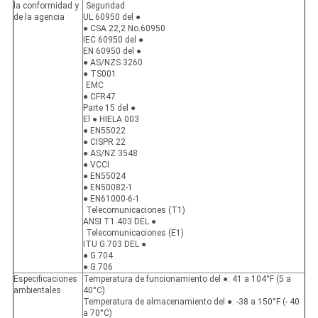
la conformidad y
Seguridad
de la agencia
UL 60950 del ●
● CSA 22,2 No.60950
IEC 60950 del ●
EN 60950 del ●
● AS/NZS 3260
● TS001
EMC
● CFR47
Parte 15 del ●
El ● HIELA 003
● EN55022
● CISPR 22
● AS/NZ 3548
● VCCI
● EN55024
● EN50082-1
● EN61000-6-1
Telecomunicaciones (T1)
ANSI T1.403 DEL ●
Telecomunicaciones (E1)
ITU G.703 DEL ●
● G.704
● G.706
Especificaciones
Temperatura de funcionamiento del ●: 41 a 104°F (5 a
ambientales
40°C)
Temperatura de almacenamiento del ●: -38 a 150°F (- 40
a 70°C)