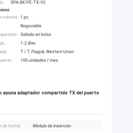
o:
SPA-8X1FE-TX-V2
inos:
n mínima:
1 pc
Negociable
aquetado:
Sellado en bolso
ga:
1-2 días
ago:
T / T, Paypal, Western Union
fuente:
100 unidades / mes
o ayuna adaptador compartido TX del puerto
r de forma:
Módulo de inserción