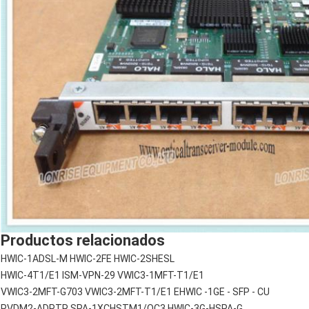
Productos relacionados
HWIC-1ADSL-M HWIC-2FE HWIC-2SHESL
HWIC-4T1/E1 ISM-VPN-29 VWIC3-1MFT-T1/E1
VWIC3-2MFT-G703 VWIC3-2MFT-T1/E1 EHWIC -1GE - SFP - CU
PVDM2-ADPTR SPA-1XCHSTM1/OC3 HWIC-3G-HSPA-G