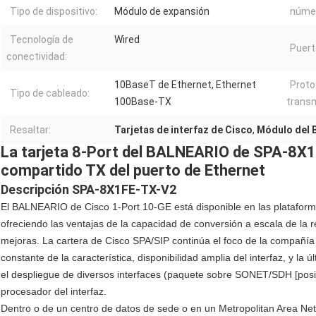
Tipo de dispositivo:
Módulo de expansión
númer
Tecnología de
Wired
Puert
conectividad:
10BaseT de Ethernet, Ethernet
Proto
Tipo de cableado:
100Base-TX
transm
Resaltar:
Tarjetas de interfaz de Cisco
,
Módulo del 
La tarjeta 8-Port del BALNEARIO de SPA-8X
compartido TX del puerto de Ethernet
Descripción SPA-8X1FE-TX-V2
El BALNEARIO de Cisco 1-Port 10-GE está disponible en las platafor
ofreciendo las ventajas de la capacidad de conversión a escala de la re
mejoras. La cartera de Cisco SPA/SIP continúa el foco de la compañía 
constante de la característica, disponibilidad amplia del interfaz, y la
el despliegue de diversos interfaces (paquete sobre SONET/SDH [posici
procesador del interfaz.
Dentro o de un centro de datos de sede o en un Metropolitan Area Net