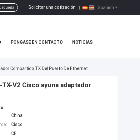
Solicitar una cotización
|
Spanish
úsqueda
D
PÓNGASE EN CONTACTO
NOTICIAS
ador Compartido TX Del Puerto De Ethernet
E-TX-V2 Cisco ayuna adaptador
to:
China
rca:
Cisco
CE