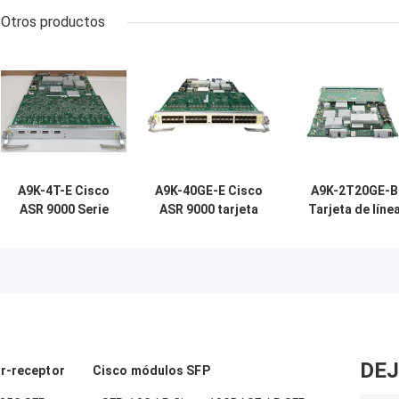
Otros productos
A9K-4T-E Cisco
A9K-40GE-E Cisco
A9K-2T20GE-B
ASR 9000 Serie
ASR 9000 tarjeta
Tarjeta de líne
Tarjeta de línea
de línea A9K-
Cisco ASR 900
de cola alta 4-
40GE-E 40
A9K-2T20GE-B 2
puerto 10GE
puertos GE
puerto 10GE 20
Tarjeta de línea
tarjeta de línea
puerto GE Tarje
extendida
extendida
de línea Requie
Requiere XFPs
requiere SFP
XFP y SFP
DEJ
or-receptor
Cisco módulos SFP