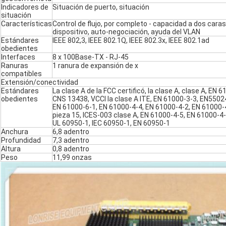
Indicadores de
Situación de puerto, situación
situación
Características
Control de flujo, por completo - capacidad a dos cara
dispositivo, auto-negociación, ayuda del VLAN
Estándares
IEEE 802,3, IEEE 802.1Q, IEEE 802.3x, IEEE 802.1ad
obedientes
Interfaces
8 x 100Base-TX - RJ-45
Ranuras
1 ranura de expansión de x
compatibles
Extensión/conectividad
Estándares
La clase A de la FCC certificó, la clase A, clase A, EN
obedientes
CNS 13438, VCCI la clase A ITE, EN 61000-3-3, EN5502
EN 61000-6-1, EN 61000-4-4, EN 61000-4-2, EN 61000-
pieza 15, ICES-003 clase A, EN 61000-4-5, EN 61000-4
UL 60950-1, IEC 60950-1, EN 60950-1
Anchura
6,8 adentro
Profundidad
7,3 adentro
Altura
0,8 adentro
Peso
11,99 onzas