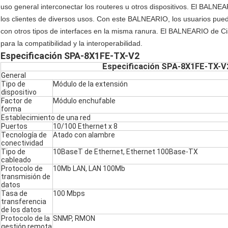
uso general interconectar los routeres u otros dispositivos. El BALN
los clientes de diversos usos. Con este BALNEARIO, los usuarios pu
con otros tipos de interfaces en la misma ranura. El BALNEARIO de 
para la compatibilidad y la interoperabilidad.
Especificación SPA-8X1FE-TX-V2
Especificación SPA-8X1FE-TX-V
General
Tipo de
Módulo de la extensión
dispositivo
Factor de
Módulo enchufable
forma
Establecimiento de una red
Puertos
10/100 Ethernet x 8
Tecnología de
Atado con alambre
conectividad
Tipo de
10BaseT de Ethernet, Ethernet 100Base-TX
cableado
Protocolo de
10Mb LAN, LAN 100Mb
transmisión de
datos
Tasa de
100 Mbps
transferencia
de los datos
Protocolo de la
SNMP, RMON
gestión remota