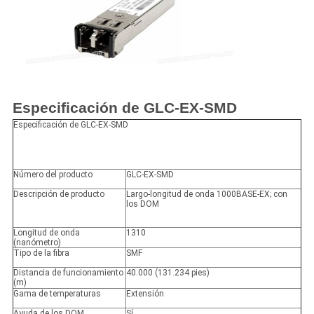
Especificación de GLC-EX-SMD
Especificación de GLC-EX-SMD
Número del producto
GLC-EX-SMD
Descripción de producto
Largo-longitud de onda 1000BASE-EX; con
los DOM
Longitud de onda
1310
(nanómetro)
Tipo de la fibra
SMF
Distancia de funcionamiento
40.000 (131.234 pies)
(m)
Gama de temperaturas
Extensión
Ayuda de los DOM
Sí