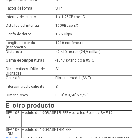
Factor de forma
SFP
Interfaz del puerto
1 x 1.25GBase LC
Detalles del interfaz
1000Base EX
Tarifa de datos
1,25 Gbps
Longitud de onda
1310 nanómetro
(nanómetro)
Distancia
40 kilómetros (24,9 millas)
Gama de temperaturas
-10°C extendido a 85°C
Diagnósticos (DDM) de
Sí
Digitaces
Conexión
Fibra unimodal (SMF)
Intercambiable caliente
Sí
Dimensiones
0,50" x 0,50" x 2,25"
El otro producto
SFP-10G-
Módulo de 10GBASE-LR SFP+ para los Gbps de SMF 10
LR
SFP-10G-
Módulo de 10GBASE-LRM SFP
LRM