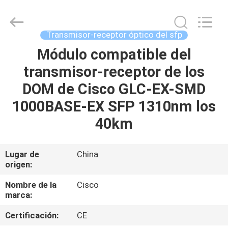
2026
LonRise
Equipment
Co.
Ltd..
Transmisor-receptor óptico del sfp
All
Rights
Módulo compatible del
EN
Reserved.
transmisor-receptor de los
CASA
DOM de Cisco GLC-EX-SMD
PRODUCTOS
1000BASE-EX SFP 1310nm los
40km
LOS
VÍDEOS
Lugar de
China
origen:
SOBRE
Nombre de la
Cisco
marca:
NOSOTROS
Certificación:
CE