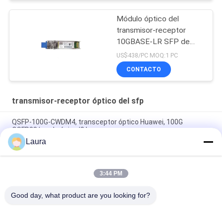
Módulo óptico del
transmisor-receptor
10GBASE-LR SFP de
SFP 10G LR SFP
US$438/PC MOQ:1 PC
CONTACTO
transmisor-receptor óptico del sfp
QSFP-100G-CWDM4, transceptor óptico Huawei, 100G
QSFP28/modo único/2 km
Laura
módulo transmisor-receptor óptico 1.6T OSFP DR8 1310nm
SMF
3:44 PM
Módulo transceptor óptico SMF 800G OSFP DR4 500m,
1310nm, MPO
Good day, what product are you looking for?
Categorías Populares
Todos