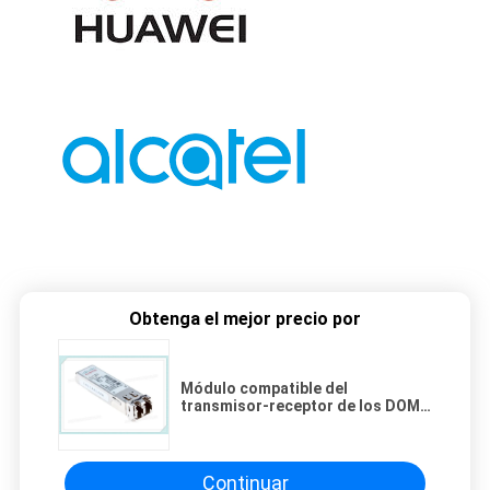
Obtenga el mejor precio por
Módulo compatible del
transmisor-receptor de los DOM
de Cisco GLC-EX-SMD 1000BASE-
EX SFP 1310nm los 40km
Continuar