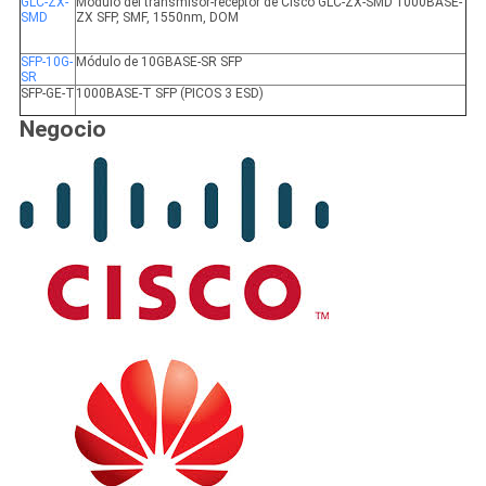
GLC-ZX-
Módulo del transmisor-receptor de Cisco GLC-ZX-SMD 1000BASE-
SMD
ZX SFP, SMF, 1550nm, DOM
SFP-10G-
Módulo de 10GBASE-SR SFP
SR
SFP-GE-T
1000BASE-T SFP (PICOS 3 ESD)
Negocio