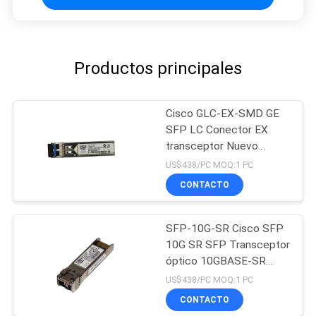
Productos principales
Cisco GLC-EX-SMD GE
SFP LC Conector EX
transceptor Nuevo
Original
US$438/PC MOQ:1 PC
CONTACTO
SFP-10G-SR Cisco SFP
10G SR SFP Transceptor
óptico 10GBASE-SR
Módulo SFP
US$438/PC MOQ:1 PC
CONTACTO