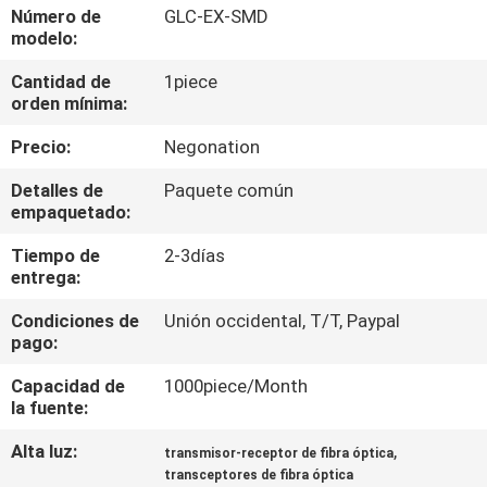
RECORRIDO
Número de
GLC-EX-SMD
modelo:
POR
Cantidad de
1piece
LA
orden mínima:
FÁBRICA
Precio:
Negonation
CONTROL
Detalles de
Paquete común
empaquetado:
DE
Tiempo de
2-3días
CALIDAD
entrega:
Condiciones de
Unión occidental, T/T, Paypal
PÓNGASE
pago:
EN
Capacidad de
1000piece/Month
CONTACTO
la fuente:
Alta luz:
,
transmisor-receptor de fibra óptica
NOTICIAS
transceptores de fibra óptica