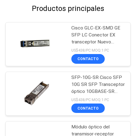
Productos principales
Cisco GLC-EX-SMD GE
SFP LC Conector EX
transceptor Nuevo
Original
US$438/PC MOQ:1 PC
CONTACTO
SFP-10G-SR Cisco SFP
10G SR SFP Transceptor
óptico 10GBASE-SR
Módulo SFP
US$438/PC MOQ:1 PC
CONTACTO
Módulo óptico del
transmisor-receptor