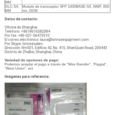
MM
GLC-SX-
Modulo de transceptor SFP 1000BASE-SX, MMF, 850
MM
nm, DOM
Datos de contacto:
Oficina de Shanghai:
Telefono: +8618616582084
Por fax: +86-021-56473510
El correo electrónico: laura@lonriseequipment.com
Por Skype: lonrisesales
Dirección: Rm501, Edificio 42, No. 415, ShanQuan Road, 200443
Distrito de ZhaBei, Shanghai, China.
Variedad de opciones de pago:
Podemos aceptar el pago a través de "Wire Ransfer", "Paypal",
"West Union". ect.
Imágenes para referencia: