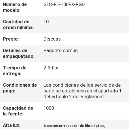
RECORRIDO
Número de
GLC-FE-100FX-RGD
modelo:
POR
Cantidad de
10
LA
orden mínima:
FÁBRICA
Precio:
Discuss
CONTROL
Detalles de
Paquete común
empaquetado:
DE
Tiempo de
2-3días
CALIDAD
entrega:
Condiciones de
Las condiciones de los servicios de
PÓNGASE
pago:
pago se establecen en el apartado 1
del artículo 2 del Reglament
EN
CONTACTO
Capacidad de
1000
la fuente:
Alta luz:
,
NOTICIAS
transmisor-receptor de fibra óptica