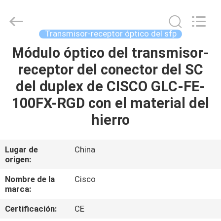
2026
LonRise
Equipment
Co.
Ltd..
Transmisor-receptor óptico del sfp
All
Rights
Módulo óptico del transmisor-
EN
Reserved.
receptor del conector del SC
CASA
del duplex de CISCO GLC-FE-
PRODUCTOS
100FX-RGD con el material del
hierro
LOS
VÍDEOS
Lugar de
China
origen:
SOBRE
Nombre de la
Cisco
marca:
NOSOTROS
Certificación:
CE