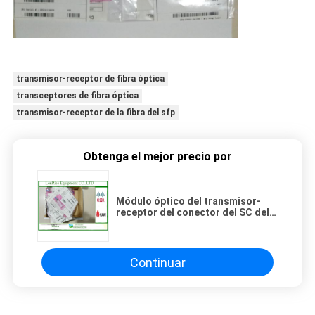
transmisor-receptor de fibra óptica
transceptores de fibra óptica
transmisor-receptor de la fibra del sfp
Obtenga el mejor precio por
Módulo óptico del transmisor-
receptor del conector del SC del
duplex de CISCO GLC-FE-100FX-
RGD con el material del hierro
Continuar