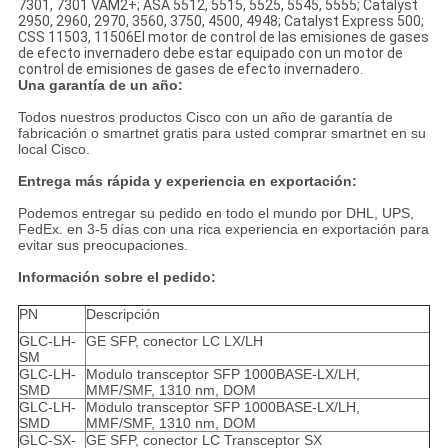
7301, 7301 VAM2+; ASA 5512, 5515, 5525, 5545, 5555; Catalyst
2950, 2960, 2970, 3560, 3750, 4500, 4948; Catalyst Express 500;
CSS 11503, 11506El motor de control de las emisiones de gases
de efecto invernadero debe estar equipado con un motor de
control de emisiones de gases de efecto invernadero.
Una garantía de un año:
Todos nuestros productos Cisco con un año de garantía de
fabricación o smartnet gratis para usted comprar smartnet en su
local Cisco.
Entrega más rápida y experiencia en exportación:
Podemos entregar su pedido en todo el mundo por DHL, UPS,
FedEx. en 3-5 días con una rica experiencia en exportación para
evitar sus preocupaciones.
Información sobre el pedido:
PN
Descripción
GLC-LH-
GE SFP, conector LC LX/LH
SM
GLC-LH-
Modulo transceptor SFP 1000BASE-LX/LH,
SMD
MMF/SMF, 1310 nm, DOM
GLC-LH-
Modulo transceptor SFP 1000BASE-LX/LH,
SMD
MMF/SMF, 1310 nm, DOM
GLC-SX-
GE SFP, conector LC Transceptor SX