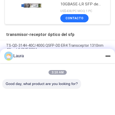
10GBASE-LR SFP de
SFP 10G LR SFP
US$438/PC MOQ:1 PC
CONTACTO
transmisor-receptor óptico del sfp
TS-QD-314H-40C/400G QSFP-DD ER4 Transceptor 1310nm
40km LC SMF DDM
Laura
SFP-10G-LR-C, módulo óptico Huawei SFP+, 10G, 1310 nm, 10
km, LC
3:10 AM
SFP-10G-SR, transceptor Cisco SFP+, 10 Gbps/850 nm
MMF/300 m
Good day, what product are you looking for?
Categorías Populares
Todos
Módulo Óptico Del 
Transmisor-
Transmisor-
Receptor Óptico Del 