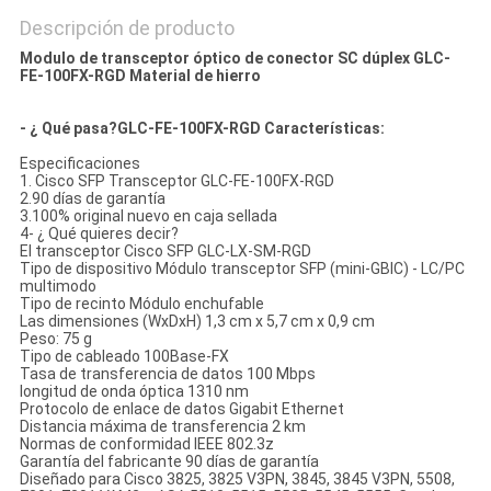
Descripción de producto
Modulo de transceptor óptico de conector SC dúplex GLC-
FE-100FX-RGD Material de hierro
- ¿ Qué pasa?
GLC-FE-100FX-RGD Características:
Especificaciones
1. Cisco SFP Transceptor GLC-FE-100FX-RGD
2.90 días de garantía
3.100% original nuevo en caja sellada
4- ¿ Qué quieres decir?
El transceptor Cisco SFP GLC-LX-SM-RGD
Tipo de dispositivo Módulo transceptor SFP (mini-GBIC) - LC/PC
multimodo
Tipo de recinto Módulo enchufable
Las dimensiones (WxDxH) 1,3 cm x 5,7 cm x 0,9 cm
Peso: 75 g
Tipo de cableado 100Base-FX
Tasa de transferencia de datos 100 Mbps
longitud de onda óptica 1310 nm
Protocolo de enlace de datos Gigabit Ethernet
Distancia máxima de transferencia 2 km
Normas de conformidad IEEE 802.3z
Garantía del fabricante 90 días de garantía
Diseñado para Cisco 3825, 3825 V3PN, 3845, 3845 V3PN, 5508,